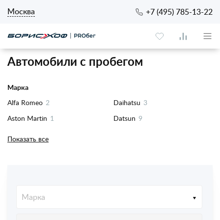
Москва
+7 (495) 785-13-22
Автомобили с пробегом
Марка
Alfa Romeo
2
Daihatsu
3
Aston Martin
1
Datsun
9
Audi
125
Dodge
6
Показать все
BAW
1
DongFeng
1
Belgee
2
EXEED
35
Bentley
3
FAW
5
Марка
BMW
537
Fiat
5
Cadillac
7
Ford
102