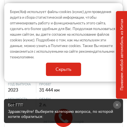
БорисХоф использует файлы cookies (кукиc) для проведения
аудита и сбора статистической информации, чтобы
Привезем любой автомобиль из Китая
оптимизировать работу и функциональность этого сайта,
сделать его более удобным для Вас. Продолжая пользоваться
нашим сайтом, вы даете согласие на использование файлов
cookies (кукиc). Подробнее о том, как мы используем эти
данные, можно узнать в Политике
cookies
. Также Вы можете
Jetour X90+
ознакомиться с используемыми на сайте
рекомендательными
технологиями
.
Внедорожник, Автомат робот, Бензин инжектор,
Передний привод
Скрыть
2 299 046 ₽
ГОД ВЫПУСКА
ПРОБЕГ
2023
31 444 км
МОЩНОСТЬ
ОБЪЕМ
244 л.с.
2 л.
Бот ГПТ
Здравствуйте! Выберите категорию вопроса, по которой 
хотите обратиться:
автомобиль партнера