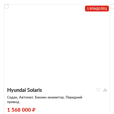
Универсал
1
1 ВЛАДЕЛЕЦ
По странам
Великобритания
113
Узбекистан
3
Германия
1288
Украина
1
Испания
3
Франция
150
Италия
8
Чехия
130
Китай
355
Швеция
26
Россия
372
Южная Корея
745
США
218
Япония
716
Hyundai Solaris
Седан, Автомат, Бензин инжектор, Передний
привод
1 568 000 ₽