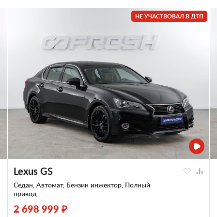
Универсал
1
НЕ УЧАСТВОВАЛ В ДТП
По странам
Великобритания
113
Узбекистан
3
Германия
1288
Украина
1
Испания
3
Франция
150
Италия
8
Чехия
130
Китай
355
Швеция
26
Россия
372
Южная Корея
745
США
218
Япония
716
Lexus GS
Седан, Автомат, Бензин инжектор, Полный
привод
2 698 999 ₽