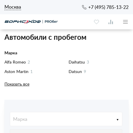
Москва
+7 (495) 785-13-22
Автомобили с пробегом
Марка
Alfa Romeo
2
Daihatsu
3
Aston Martin
1
Datsun
9
Audi
125
Dodge
6
Показать все
BAW
1
DongFeng
1
Belgee
2
EXEED
35
Bentley
3
FAW
5
Марка
BMW
537
Fiat
5
Cadillac
7
Ford
102