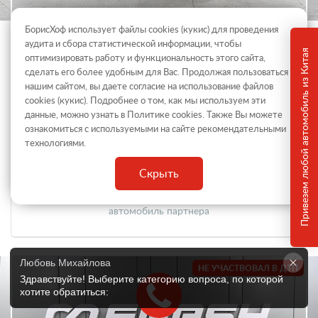
БорисХоф использует файлы cookies (кукиc) для проведения
Skoda Rapid
аудита и сбора статистической информации, чтобы
Привезем любой автомобиль из Китая
оптимизировать работу и функциональность этого сайта,
Лифтбек, Автомат, Бензин инжектор, Передний
привод
сделать его более удобным для Вас. Продолжая пользоваться
нашим сайтом, вы даете согласие на использование файлов
1 489 000 ₽
cookies (кукиc). Подробнее о том, как мы используем эти
данные, можно узнать в Политике
cookies
. Также Вы можете
ГОД ВЫПУСКА
ПРОБЕГ
ознакомиться с используемыми на сайте
рекомендательными
2019
67 456 км
технологиями
.
МОЩНОСТЬ
ОБЪЕМ
110 л.с.
1.6 л.
Скрыть
автомобиль партнера
Любовь Михайлова
НЕ УЧАСТВОВАЛ В ДТП
Здравствуйте! Выберите категорию вопроса, по которой 
хотите обратиться: