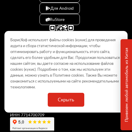
Для Android
RuStore
БорисХоф использует файлы cookies (кукиc) для проведения
аудита и сбора статистической информации, чтобы
Привезем любой автомобиль из Китая
оптимизировать работу и функциональность этого сайта,
сделать его более удобным для Вас. Продолжая пользоваться
© 2009–2026
нашим сайтом, вы даете согласие на использование файлов
cookies (кукиc). Подробнее о том, как мы используем эти
Данный интернет-сайт носит информационный характер и не
является публичной офертой, определяемой положениями Статьи
данные, можно узнать в Политике
cookies
. Также Вы можете
437 ГК РФ. Для получения подробной информации обращайтесь в
ознакомиться с используемыми на сайте
рекомендательными
дилерские центры.
технологиями
.
Скрыть
ООО «
БорисХоф Холдинг
»
ОГРН 5077746977930
ИНН 7714700709