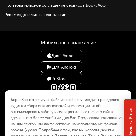
Пользовательское соглашение сервисов БорисХоф
Рекомендательные технологии
Мобильное приложение
Для iPhone
Для Android
RuStore
БорисХоф использует файлы cookies (кукиc) для проведения
аудита и сбора статистической информации, чтобы
оптимизировать работу и функциональность этого сайта,
сделать его более удобным для Вас. Продолжая пользоваться
© 2009–2026
нашим сайтом, вы даете согласие на использование файлов
cookies (кукиc). Подробнее о том, как мы используем эти
Данный интернет-сайт носит информационный характер и не
является публичной офертой, определяемой положениями Статьи