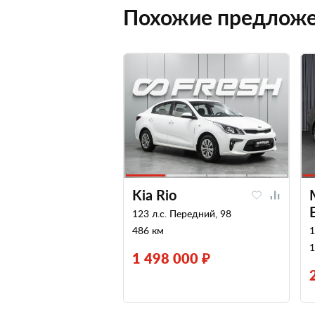
Похожие предлож
Kia Rio
123 л.с. Передний, 98
486 км
1
1
1 498 000 ₽