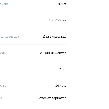
пуска
2012г
г
138 699 км
 владельцев
Два владельца
тель
Бензин инжектор
2.5 л
сть
167 л.с
ка
Автомат вариатор