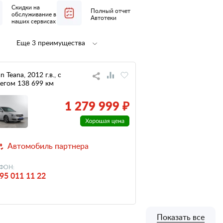
Скидки на
Полный отчет
обслуживание в
Автотеки
наших сервисах
Еще 3 преимущества
Полная
не участвовал
предпродажная
в ДТП
подготовка
n Teana, 2012 г.в., с
егом 138 699 км
низкий
налог
1 279 999 ₽
Автомобиль партнера
ФОН:
95 011 11 22
Показать все