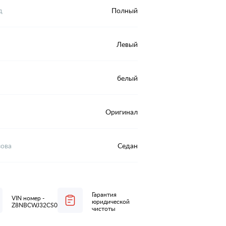
д
Полный
Левый
белый
Оригинал
зова
Седан
Гарантия
VIN номер -
юридической
Z8NBCWJ32CS036198
чистоты