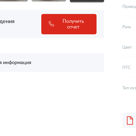
Приво
адения
Получить
отчет
Руль
Цвет
я информация
ПТС
Тип ку