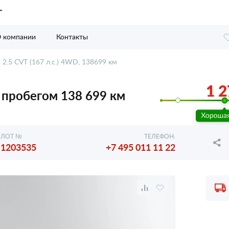
 компании
Контакты
a 2.5 CVT (167 л.с.) 4WD, 138699 км
1 2
 с пробегом 138 699 км
ЛОТ №
ТЕЛЕФОН:
1203535
+7 495 011 11 22