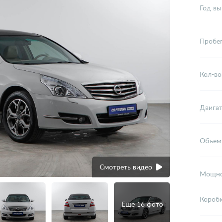
Год вы
Пробе
Кол-во
Двига
Объем
Смотреть видео
Мощно
Короб
Еще 16 фото