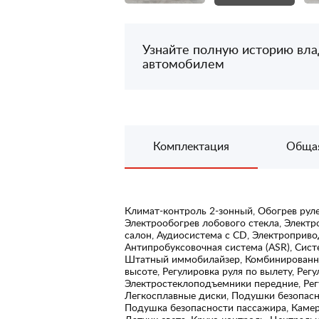
Узнайте полную историю вл
автомобилем
Комплектация
Обща
Климат-контроль 2-зонный, Обогрев руле
Электрообогрев лобового стекла, Элект
салон, Аудиосистема с CD, Электроприво
Антипробуксовочная система (ASR), Сист
Штатный иммобилайзер, Комбинированный
высоте, Регулировка руля по вылету, Рег
Электростеклоподъемники передние, Рег
Легкосплавные диски, Подушки безопасн
Подушка безопасности пассажира, Камер