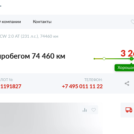
 компании
Контакты
CW 2.0 AT (231 л.с.), 74460 км
3 2
с пробегом 74 460 км
ЛОТ №
ТЕЛЕФОН:
1191827
+7 495 011 11 22