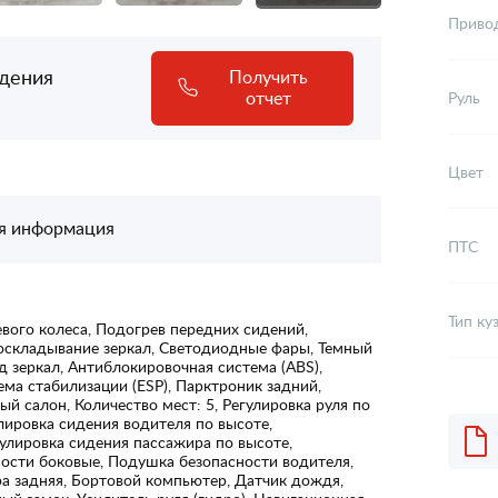
Приво
адения
Получить
отчет
Руль
Цвет
я информация
ПТС
Тип ку
вого колеса, Подогрев передних сидений,
роскладывание зеркал, Светодиодные фары, Темный
д зеркал, Антиблокировочная система (ABS),
ема стабилизации (ESP), Парктроник задний,
 салон, Количество мест: 5, Регулировка руля по
улировка сидения водителя по высоте,
улировка сидения пассажира по высоте,
ости боковые, Подушка безопасности водителя,
а задняя, Бортовой компьютер, Датчик дождя,