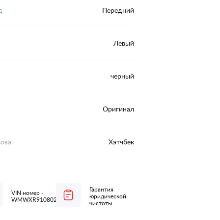
д
Передний
Левый
черный
Оригинал
зова
Хэтчбек
Гарантия
VIN номер -
юридической
WMWXR910802N80459
чистоты