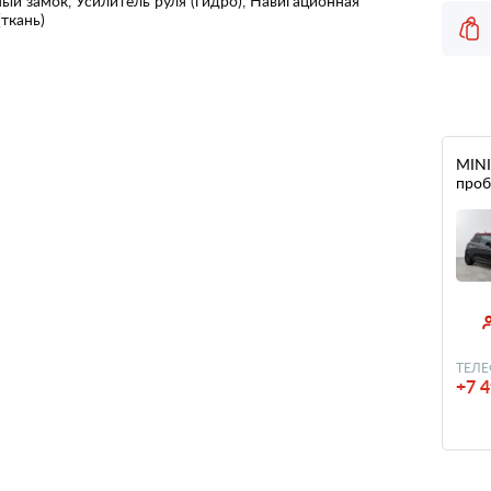
ый замок, Усилитель руля (гидро), Навигационная
(ткань)
MINI 
проб
ТЕЛЕ
+7 4