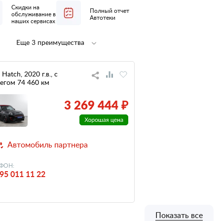
Скидки на
Полный отчет
обслуживание в
Автотеки
наших сервисах
Еще 3 преимущества
Полная
не участвовал
предпродажная
в ДТП
подготовка
Hatch, 2020 г.в., с
егом 74 460 км
низкий
налог
3 269 444 ₽
Автомобиль партнера
ФОН:
95 011 11 22
Показать все