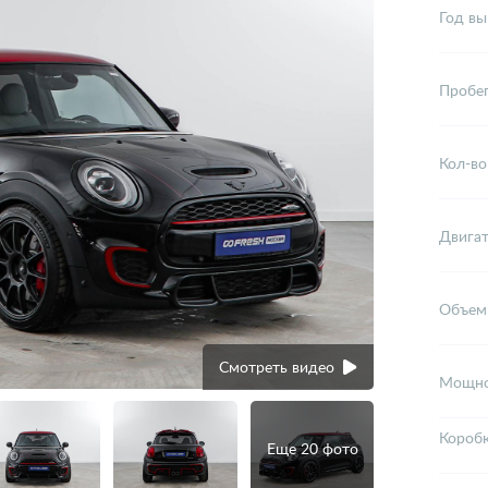
Год вы
Пробе
Кол-во
Двига
Объем
Смотреть видео
Мощно
Короб
Еще 20 фото