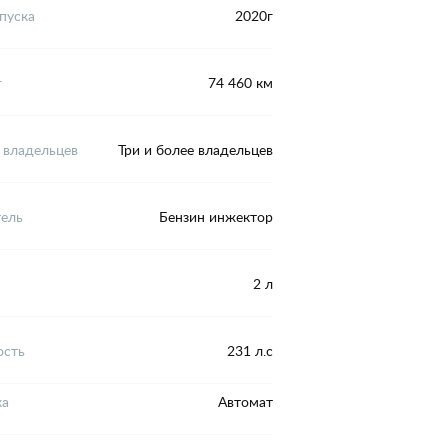
пуска
2020г
г
74 460 км
 владельцев
Три и более владельцев
тель
Бензин инжектор
2 л
сть
231 л.с
ка
Автомат