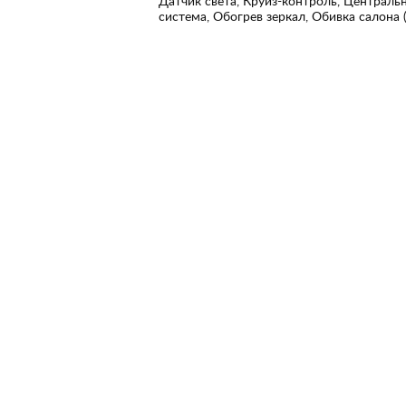
Датчик света, Круиз-контроль, Центральн
система, Обогрев зеркал, Обивка салона 