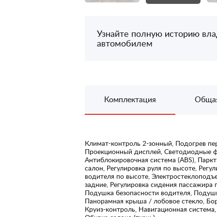
Узнайте полную историю вл
автомобилем
Комплектация
Обща
Климат-контроль 2-зонный, Подогрев пер
Проекционный дисплей, Светодиодные фа
Антиблокировочная система (ABS), Парк
салон, Регулировка руля по высоте, Регу
водителя по высоте, Электростеклоподъ
задние, Регулировка сидения пассажира 
Подушка безопасности водителя, Подушк
Панорамная крыша / лобовое стекло, Бор
Круиз-контроль, Навигационная система,