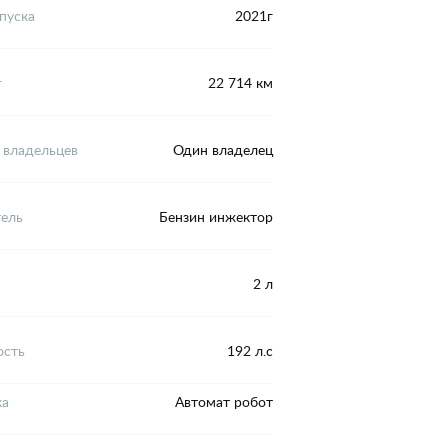
пуска
2021г
г
22 714 км
 владельцев
Один владелец
тель
Бензин инжектор
2 л
сть
192 л.с
ка
Автомат робот