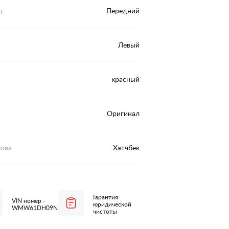
д
Передний
Левый
красный
Оригинал
зова
Хэтчбек
Гарантия
VIN номер -
юридической
WMW61DH09N2R12640
чистоты