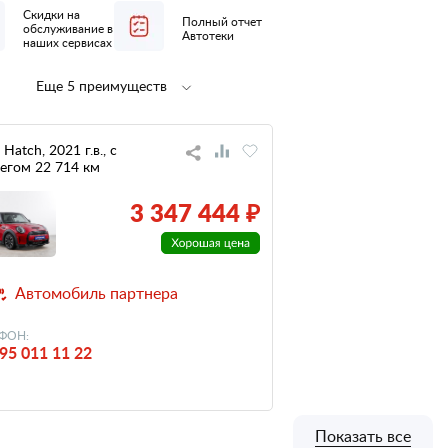
Скидки на
Полный отчет
обслуживание в
Автотеки
наших сервисах
Еще 5 преимуществ
Полная
1 владелец
предпродажная
по ПТС
подготовка
Hatch, 2021 г.в., с
егом 22 714 км
не участвовал
низкий
в ДТП
налог
3 347 444 ₽
панорамная
крыша
Автомобиль партнера
ФОН:
95 011 11 22
Показать все