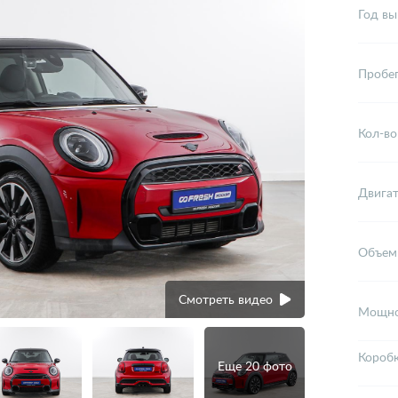
Год вы
Пробе
Кол-во
Двига
Объем
Смотреть видео
Мощно
Короб
Еще 20 фото