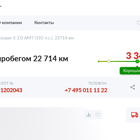
 компании
Контакты
ooper S 2.0 AMT (192 л.с.), 22714 км
3 3
с пробегом 22 714 км
ЛОТ №
ТЕЛЕФОН:
1202043
+7 495 011 11 22