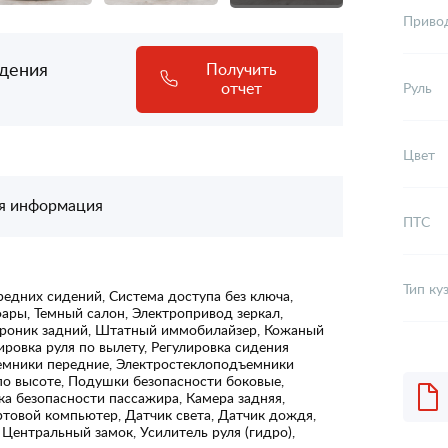
Приво
адения
Получить
отчет
Руль
Цвет
я информация
ПТС
Тип ку
едних сидений, Система доступа без ключа,
ры, Темный салон, Электропривод зеркал,
троник задний, Штатный иммобилайзер, Кожаный
лировка руля по вылету, Регулировка сидения
емники передние, Электростеклоподъемники
по высоте, Подушки безопасности боковые,
а безопасности пассажира, Камера задняя,
товой компьютер, Датчик света, Датчик дождя,
 Центральный замок, Усилитель руля (гидро),