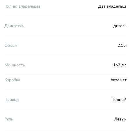
Кол-во владельцев
Два владельца
Двигатель
дизель
Объем
2.1 л
Мощность
163 л.с
Коробка
Автомат
Привод
Полный
Руль
Левый