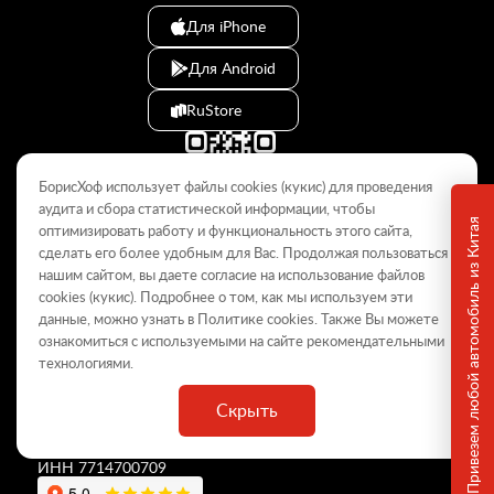
Для iPhone
Для Android
RuStore
БорисХоф использует файлы cookies (кукиc) для проведения
аудита и сбора статистической информации, чтобы
Привезем любой автомобиль из Китая
оптимизировать работу и функциональность этого сайта,
сделать его более удобным для Вас. Продолжая пользоваться
© 2009–2026
нашим сайтом, вы даете согласие на использование файлов
cookies (кукиc). Подробнее о том, как мы используем эти
Данный интернет-сайт носит информационный характер и не
является публичной офертой, определяемой положениями Статьи
данные, можно узнать в Политике
cookies
. Также Вы можете
437 ГК РФ. Для получения подробной информации обращайтесь в
ознакомиться с используемыми на сайте
рекомендательными
дилерские центры.
технологиями
.
Скрыть
ООО «
БорисХоф Холдинг
»
ОГРН 5077746977930
ИНН 7714700709