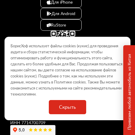
Для iPhone
Для Android
RuStore
БорисХоф использует файлы cookies (кукиc) для проведения
аудита и сбора статистической информации, чтобы
Привезем любой автомобиль из Китая
оптимизировать работу и функциональность этого сайта,
сделать его более удобным для Вас. Продолжая пользоваться
© 2009–2026
нашим сайтом, вы даете согласие на использование файлов
cookies (кукиc). Подробнее о том, как мы используем эти
Данный интернет-сайт носит информационный характер и не
является публичной офертой, определяемой положениями Статьи
данные, можно узнать в Политике
cookies
. Также Вы можете
437 ГК РФ. Для получения подробной информации обращайтесь в
ознакомиться с используемыми на сайте
рекомендательными
дилерские центры.
технологиями
.
Скрыть
ООО «
БорисХоф Холдинг
»
ОГРН 5077746977930
ИНН 7714700709