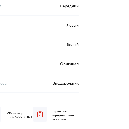
д
Передний
Левый
белый
Оригинал
зова
Внедорожник
Гарантия
VIN номер -
юридической
LB37622Z3SX606851
чистоты