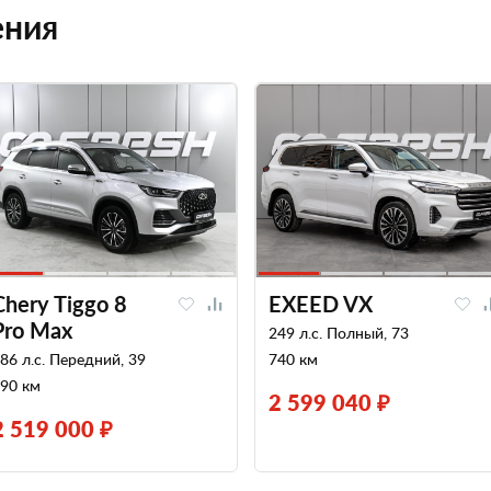
ения
Chery Tiggo 8
EXEED VX
Pro Max
249 л.с. Полный, 73
86 л.с. Передний, 39
740 км
90 км
2 599 040 ₽
2 519 000 ₽