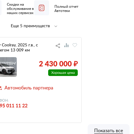
Скидки на
Полный отчет
обслуживание в
Автотеки
наших сервисах
Еще 5 преимуществ
Полная
1 владелец
предпродажная
по ПТС
подготовка
 Coolray, 2025 г.в., с
егом 13 009 км
не участвовал
небольшой
в ДТП
пробег
2 430 000 ₽
низкий
налог
Автомобиль партнера
ФОН:
95 011 11 22
Показать все