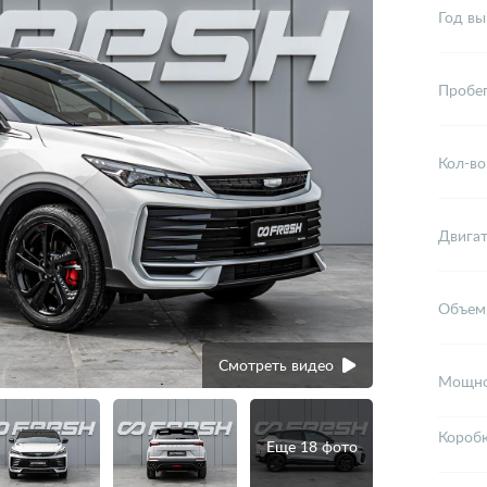
Год вы
Пробе
Кол-во
Двига
Объем
Смотреть видео
Мощно
Короб
Еще 18 фото