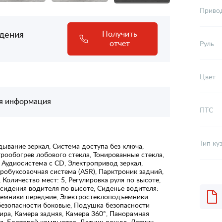
Приво
адения
Получить
отчет
Руль
Цвет
я информация
ПТС
Тип ку
ывание зеркал, Система доступа без ключа,
рообогрев лобового стекла, Тонированные стекла,
 Аудиосистема с CD, Электропривод зеркал,
робуксовочная система (ASR), Парктроник задний,
оличество мест: 5, Регулировка руля по высоте,
 сидения водителя по высоте, Сиденье водителя:
ъемники передние, Электростеклоподъемники
безопасности боковые, Подушка безопасности
ра, Камера задняя, Камера 360°, Панорамная
яя, Бортовой компьютер, Датчик дождя, Датчик