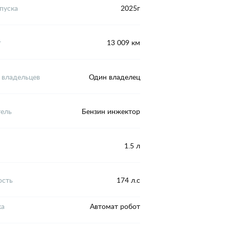
пуска
2025г
г
13 009 км
 владельцев
Один владелец
тель
Бензин инжектор
1.5 л
сть
174 л.с
ка
Автомат робот