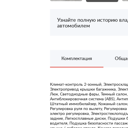
Узнайте полную историю вл
автомобилем
Комплектация
Обща
Климат-контроль 2-зонный, Электросклад
Электропривод крышки багажника, Элект
Люк, Светодиодные фары, Темный салон,
Антиблокировочная система (ABS), Антип
Штатный иммобилайзер, Кожаный салон, К
Регулировка руля по вылету, Регулировка
электро регулировка, Электростеклопод
задние, Легкосплавные диски, Подушки 
водителя, Подушка безопасности пассажи
крыша / лобовое стекло, Камера передн