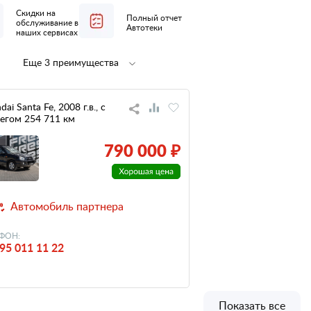
Скидки на
Полный отчет
обслуживание в
Автотеки
наших сервисах
Еще 3 преимущества
Полная
не участвовал
предпродажная
в ДТП
подготовка
ai Santa Fe, 2008 г.в., с
егом 254 711 км
низкий
налог
790 000 ₽
Автомобиль партнера
ФОН:
95 011 11 22
Показать все