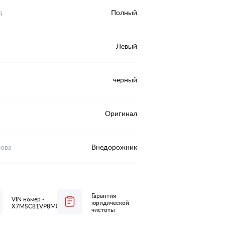
д
Полный
Левый
черный
Оригинал
зова
Внедорожник
Гарантия
VIN номер -
юридической
X7MSC81VP8M007272
чистоты