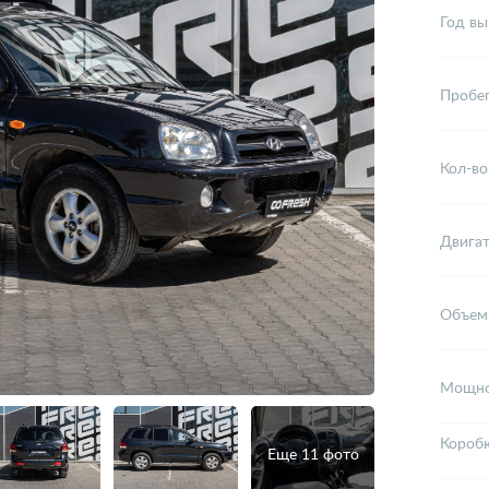
Год вы
Пробе
Кол-во
Двига
Объем
Мощно
Короб
Еще 11 фото