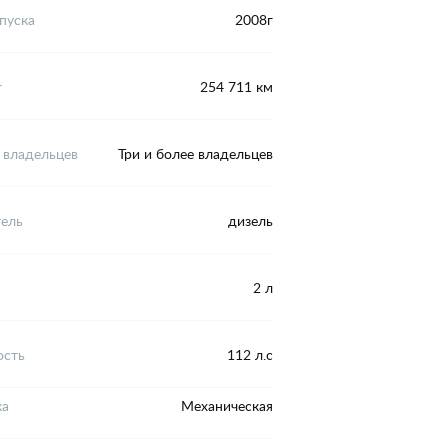
пуска
2008г
г
254 711 км
 владельцев
Три и более владельцев
тель
дизель
2 л
сть
112 л.с
ка
Механическая