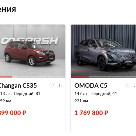
ения
Changan CS35
OMODA C5
13 л.с. Передний, 81
147 л.с. Передний, 41
59 км
921 км
899 000 ₽
1 769 800 ₽