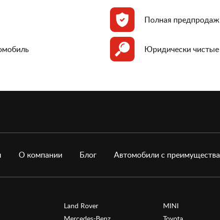
Полная предпродаж
томобиль
Юридически чистые
ы
О компании
Блог
Автомобили с преимуществ
Land Rover
MINI
Mercedes-Benz
Toyota