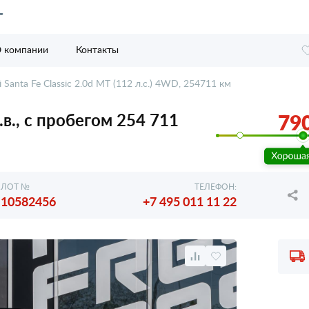
 компании
Контакты
 Santa Fe Classic 2.0d MT (112 л.с.) 4WD, 254711 км
.в., с пробегом 254 711
790
ЛОТ №
ТЕЛЕФОН:
10582456
+7 495 011 11 22