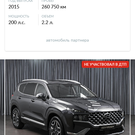
ГОД ВЫПУСКА
ПРОБЕГ
2015
260 750 км
МОЩНОСТЬ
ОБЪЕМ
200 л.с.
2.2 л.
автомобиль партнера
НЕ УЧАСТВОВАЛ В ДТП