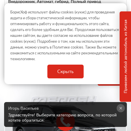
Внедорожник, Автомат, гибрид, Полный привод
6 049 999 ₽
БорисХоф использует файлы cookies (кукиc) для проведения
аудита и сбора статистической информации, чтобы
ГОД ВЫПУСКА
ПРОБЕГ
Привезем любой автомобиль из Китая
оптимизировать работу и функциональность этого сайта,
2025
9 783 км
сделать его более удобным для Вас. Продолжая пользоваться
нашим сайтом, вы даете согласие на использование файлов
МОЩНОСТЬ
ОБЪЕМ
235 л.с.
1.6 л.
cookies (кукиc). Подробнее о том, как мы используем эти
данные, можно узнать в Политике
cookies
. Также Вы можете
ознакомиться с используемыми на сайте
рекомендательными
автомобиль партнера
технологиями
.
Скрыть
1 ВЛАДЕЛЕЦ
Игорь Васильев
Здравствуйте! Выберите категорию вопроса, по которой 
хотите обратиться: