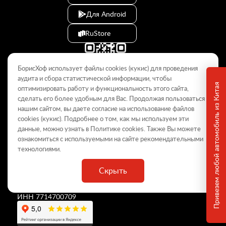
Для Android
RuStore
БорисХоф использует файлы cookies (кукиc) для проведения
аудита и сбора статистической информации, чтобы
Привезем любой автомобиль из Китая
оптимизировать работу и функциональность этого сайта,
сделать его более удобным для Вас. Продолжая пользоваться
© 2009–2026
нашим сайтом, вы даете согласие на использование файлов
cookies (кукиc). Подробнее о том, как мы используем эти
Данный интернет-сайт носит информационный характер и не
является публичной офертой, определяемой положениями Статьи
данные, можно узнать в Политике
cookies
. Также Вы можете
437 ГК РФ. Для получения подробной информации обращайтесь в
ознакомиться с используемыми на сайте
рекомендательными
дилерские центры.
технологиями
.
Скрыть
ООО «
БорисХоф Холдинг
»
ОГРН 5077746977930
ИНН 7714700709