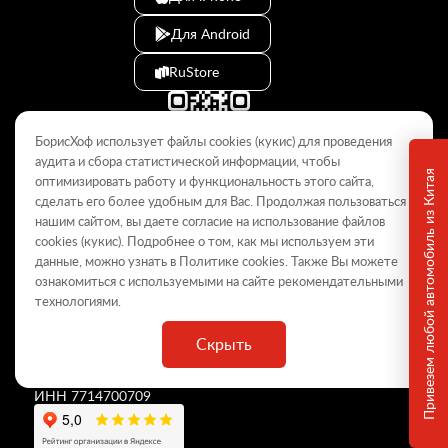
Для Android
RuStore
БорисХоф использует файлы cookies (кукиc) для проведения
аудита и сбора статистической информации, чтобы
Привезем любой автомобиль из Китая
оптимизировать работу и функциональность этого сайта,
сделать его более удобным для Вас. Продолжая пользоваться
© 2009–2026
нашим сайтом, вы даете согласие на использование файлов
cookies (кукиc). Подробнее о том, как мы используем эти
Данный интернет-сайт носит информационный характер и не
является публичной офертой, определяемой положениями Статьи
данные, можно узнать в Политике
cookies
. Также Вы можете
437 ГК РФ. Для получения подробной информации обращайтесь в
ознакомиться с используемыми на сайте
рекомендательными
дилерские центры.
технологиями
.
Скрыть
ООО «
БорисХоф Холдинг
»
ОГРН 5077746977930
ИНН 7714700709