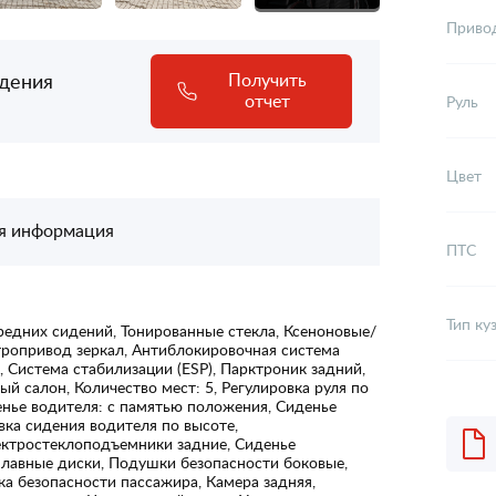
Приво
адения
Получить
отчет
Руль
Цвет
я информация
ПТС
Тип ку
редних сидений, Тонированные стекла, Ксеноновые/
тропривод зеркал, Антиблокировочная система
, Система стабилизации (ESP), Парктроник задний,
 салон, Количество мест: 5, Регулировка руля по
денье водителя: с памятью положения, Сиденье
вка сидения водителя по высоте,
ектростеклоподъемники задние, Сиденье
плавные диски, Подушки безопасности боковые,
а безопасности пассажира, Камера задняя,