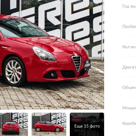
Год вы
Пробе
Кол-во
Двига
Объем
Мощно
Короб
Еще 15 фото