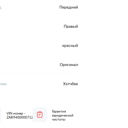
д
Передний
Правый
красный
Оригинал
зова
Хэтчбек
Гарантия
VIN номер -
юридической
ZAR94000007124798
чистоты