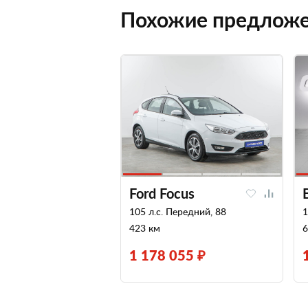
Похожие предлож
Ford Focus
105 л.с. Передний, 88
1
423 км
6
1 178 055 ₽