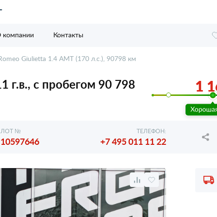
 компании
Контакты
Romeo Giulietta 1.4 AMT (170 л.с.), 90798 км
11 г.в., с пробегом 90 798
1 1
ЛОТ №
ТЕЛЕФОН:
10597646
+7 495 011 11 22