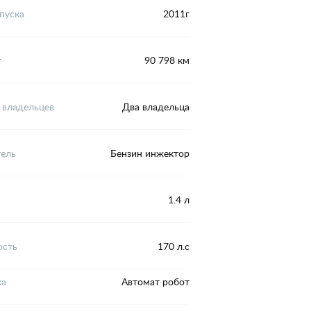
пуска
2011г
г
90 798 км
 владельцев
Два владельца
тель
Бензин инжектор
1.4 л
сть
170 л.с
ка
Автомат робот