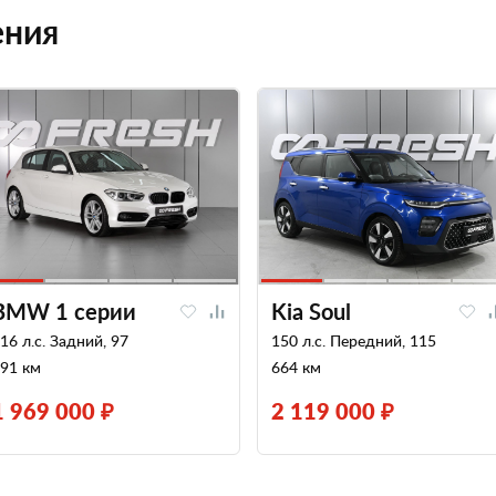
ения
BMW 1 серии
Kia Soul
16 л.с. Задний, 97
150 л.с. Передний, 115
91 км
664 км
1 969 000 ₽
2 119 000 ₽