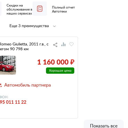
Скидки на
Полный отчет
обслуживание в
Автотеки
наших сервисах
Еще 3 преимущества
Полная
не участвовал
предпродажная
в ДТП
подготовка
Romeo Giulietta, 2011 г.в., с
егом 90 798 км
низкий
налог
1 160 000 ₽
Автомобиль партнера
ФОН:
95 011 11 22
Показать все