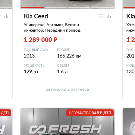
Kia Ceed
Ki
Универсал, Автомат, Бензин
Хэтч
инжектор, Передний привод
инж
1 289 000 ₽
1 
ГОД ВЫПУСКА
ПРОБЕГ
ГОД 
2013
166 226 км
201
МОЩНОСТЬ
ОБЪЕМ
МОЩ
129 л.с.
1.6 л.
130 
автомобиль партнера
 ДТП
НЕ УЧАСТВОВАЛ В ДТП