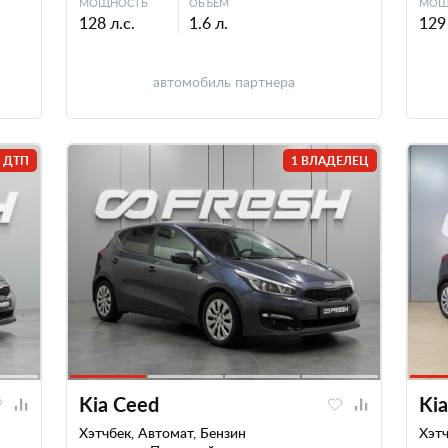
МОЩНОСТЬ
ОБЪЕМ
МОЩ
128 л.с.
1.6 л.
129 
автомобиль партнера
 ДТП
1 ВЛАДЕЛЕЦ
Kia Ceed
Ki
Хэтчбек, Автомат, Бензин
Хэтч