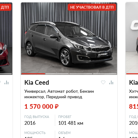
 ДТП
НЕ УЧАСТВОВАЛ В ДТП
Kia Ceed
Ki
Универсал, Автомат робот, Бензин
Хэтч
инжектор, Передний привод
инж
1 570 000 ₽
81
ГОД ВЫПУСКА
ПРОБЕГ
ГОД 
2016
101 481 км
201
МОЩНОСТЬ
ОБЪЕМ
МОЩ