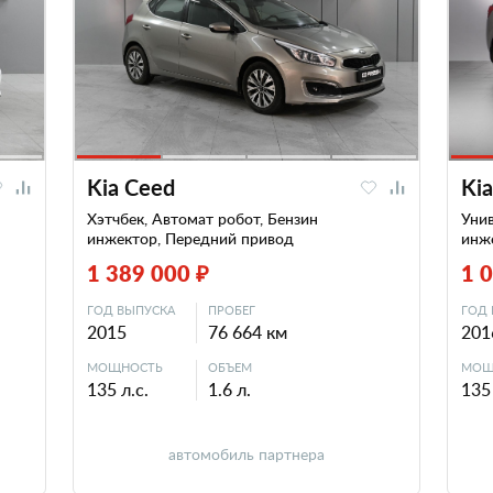
Kia Ceed
Ki
Хэтчбек, Автомат робот, Бензин
Унив
инжектор, Передний привод
инж
1 389 000 ₽
1 
ГОД ВЫПУСКА
ПРОБЕГ
ГОД 
2015
76 664 км
201
МОЩНОСТЬ
ОБЪЕМ
МОЩ
135 л.с.
1.6 л.
135 
автомобиль партнера