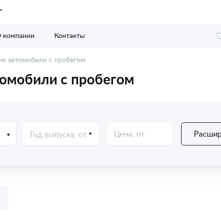
 компании
Контакты
е автомобили с пробегом
омобили с пробегом
Расшир
Год выпуска, от