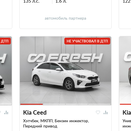
135 л.с.
1.6 л.
122 
автомобиль партнера
 ДТП
НЕ УЧАСТВОВАЛ В ДТП
Kia Ceed
Ki
Хэтчбек, МКПП, Бензин инжектор,
Унив
Передний привод
инж