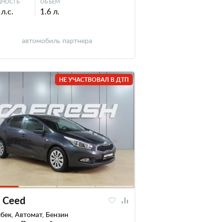
НОСТЬ
ОБЪЕМ
л.с.
1.6 л.
автомобиль партнера
НЕ УЧАСТВОВАЛ В ДТП
a Ceed
бек, Автомат, Бензин