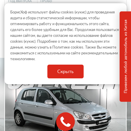
ГОД ВЫПУСКА
ПРОБЕГ
2007
238 697 км
БорисХоф использует файлы cookies (кукиc) для проведения
МОЩНОСТЬ
ОБЪЕМ
аудита и сбора статистической информации, чтобы
102 л.с.
1.5 л.
Привезем любой автомобиль из Китая
оптимизировать работу и функциональность этого сайта,
сделать его более удобным для Вас. Продолжая пользоваться
нашим сайтом, вы даете согласие на использование файлов
автомобиль партнера
cookies (кукиc). Подробнее о том, как мы используем эти
данные, можно узнать в Политике
cookies
. Также Вы можете
ознакомиться с используемыми на сайте
рекомендательными
технологиями
.
НЕ УЧАСТВОВАЛ В ДТП
Скрыть