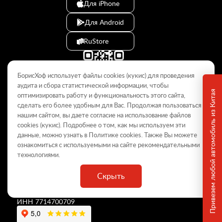
Для iPhone
Для Android
RuStore
БорисХоф использует файлы cookies (кукиc) для проведения
аудита и сбора статистической информации, чтобы
Привезем любой автомобиль из Китая
оптимизировать работу и функциональность этого сайта,
сделать его более удобным для Вас. Продолжая пользоваться
© 2009–2026
нашим сайтом, вы даете согласие на использование файлов
cookies (кукиc). Подробнее о том, как мы используем эти
Данный интернет-сайт носит информационный характер и не
является публичной офертой, определяемой положениями Статьи
данные, можно узнать в Политике
cookies
. Также Вы можете
437 ГК РФ. Для получения подробной информации обращайтесь в
ознакомиться с используемыми на сайте
рекомендательными
дилерские центры.
технологиями
.
Скрыть
ООО «
БорисХоф Холдинг
»
ОГРН 5077746977930
ИНН 7714700709