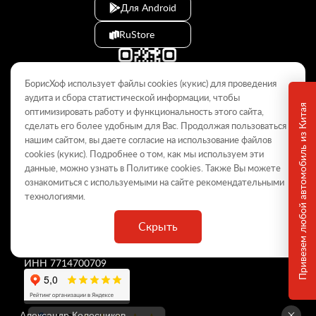
Для Android
RuStore
БорисХоф использует файлы cookies (кукиc) для проведения
аудита и сбора статистической информации, чтобы
Привезем любой автомобиль из Китая
оптимизировать работу и функциональность этого сайта,
сделать его более удобным для Вас. Продолжая пользоваться
© 2009–2026
нашим сайтом, вы даете согласие на использование файлов
cookies (кукиc). Подробнее о том, как мы используем эти
Данный интернет-сайт носит информационный характер и не
является публичной офертой, определяемой положениями Статьи
данные, можно узнать в Политике
cookies
. Также Вы можете
437 ГК РФ. Для получения подробной информации обращайтесь в
ознакомиться с используемыми на сайте
рекомендательными
дилерские центры.
технологиями
.
Скрыть
ООО «
БорисХоф Холдинг
»
ОГРН 5077746977930
ИНН 7714700709
Александр Колесников