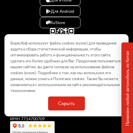
Для Android
RuStore
БорисХоф использует файлы cookies (кукиc) для проведения
аудита и сбора статистической информации, чтобы
Привезем любой автомобиль из Китая
оптимизировать работу и функциональность этого сайта,
сделать его более удобным для Вас. Продолжая пользоваться
© 2009–2026
нашим сайтом, вы даете согласие на использование файлов
cookies (кукиc). Подробнее о том, как мы используем эти
Данный интернет-сайт носит информационный характер и не
является публичной офертой, определяемой положениями Статьи
данные, можно узнать в Политике
cookies
. Также Вы можете
437 ГК РФ. Для получения подробной информации обращайтесь в
ознакомиться с используемыми на сайте
рекомендательными
дилерские центры.
технологиями
.
Скрыть
ООО «
БорисХоф Холдинг
»
ОГРН 5077746977930
ИНН 7714700709