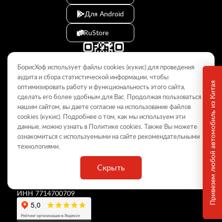
Для Android
RuStore
БорисХоф использует файлы cookies (кукиc) для проведения
аудита и сбора статистической информации, чтобы
Привезем любой автомобиль из Китая
оптимизировать работу и функциональность этого сайта,
сделать его более удобным для Вас. Продолжая пользоваться
© 2009–2026
нашим сайтом, вы даете согласие на использование файлов
cookies (кукиc). Подробнее о том, как мы используем эти
Данный интернет-сайт носит информационный характер и не
является публичной офертой, определяемой положениями Статьи
данные, можно узнать в Политике
cookies
. Также Вы можете
437 ГК РФ. Для получения подробной информации обращайтесь в
ознакомиться с используемыми на сайте
рекомендательными
дилерские центры.
технологиями
.
Скрыть
ООО «
БорисХоф Холдинг
»
ОГРН 5077746977930
ИНН 7714700709