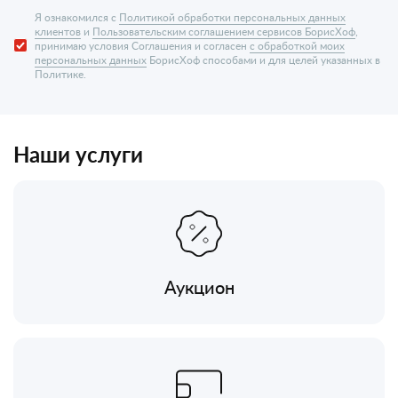
Я ознакомился с
Политикой обработки персональных данных
клиентов
и
Пользовательским соглашением сервисов БорисХоф
,
принимаю условия Соглашения и согласен
с обработкой моих
персональных данных
БорисХоф способами и для целей указанных в
Политике.
Наши услуги
Аукцион