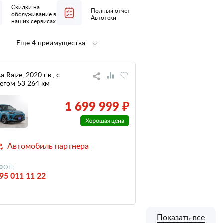
Скидки на
Полный отчет
обслуживание в
Автотеки
наших сервисах
Еще 4 преимущества
Полная
1 владелец
предпродажная
по ПТС
подготовка
a Raize, 2020 г.в., с
егом 53 264 км
не участвовал
низкий
в ДТП
налог
1 699 999 ₽
Автомобиль партнера
ФОН:
95 011 11 22
Показать все