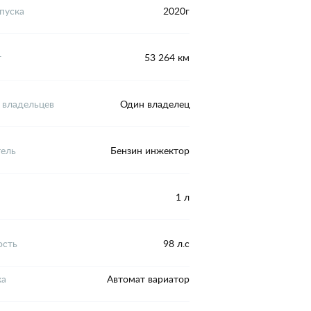
пуска
2020г
г
53 264 км
 владельцев
Один владелец
тель
Бензин инжектор
1 л
сть
98 л.с
ка
Автомат вариатор