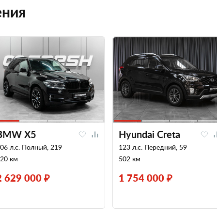
ения
BMW X5
Hyundai Creta
06 л.с. Полный, 219
123 л.с. Передний, 59
20 км
502 км
2 629 000 ₽
1 754 000 ₽