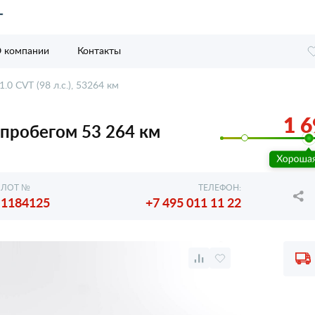
 компании
Контакты
1.0 CVT (98 л.с.), 53264 км
1 6
 с пробегом 53 264 км
ЛОТ №
ТЕЛЕФОН:
1184125
+7 495 011 11 22