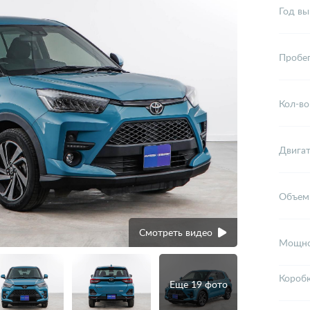
Год вы
Пробе
Кол-во
Двига
Объем
Смотреть видео
Мощно
Короб
Еще 19 фото