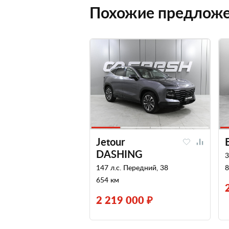
Похожие предлож
Jetour
DASHING
3
147 л.с. Передний, 38
8
654 км
2 219 000 ₽