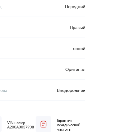
д
Передний
Правый
синий
Оригинал
зова
Внедорожник
Гарантия
VIN номер -
юридической
A200A0037908
чистоты