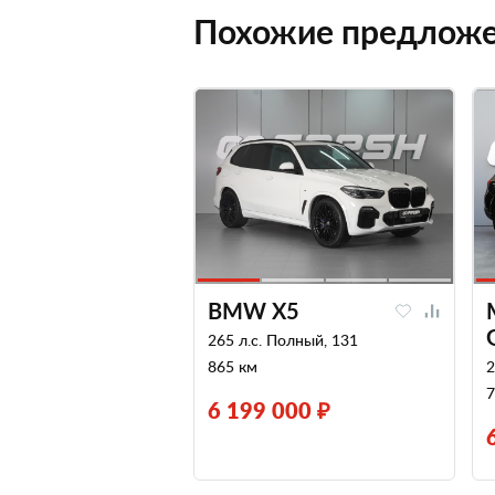
Похожие предлож
BMW X5
265 л.с. Полный, 131
865 км
2
7
6 199 000 ₽