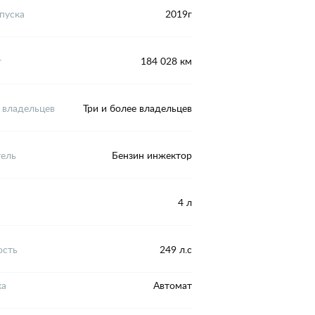
пуска
2019г
г
184 028 км
 владельцев
Три и более владельцев
тель
Бензин инжектор
4 л
сть
249 л.с
ка
Автомат