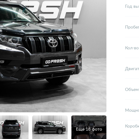
Год вы
Пробе
Кол-во
Двига
Объем
Мощно
Короб
Еще 18 фото