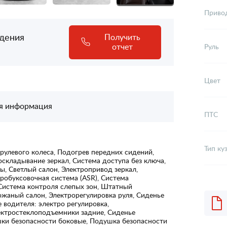
Приво
адения
Получить
отчет
Руль
Цвет
я информация
ПТС
Тип ку
рулевого колеса, Подогрев передних сидений,
оскладывание зеркал, Система доступа без ключа,
, Светлый салон, Электропривод зеркал,
робуксовочная система (ASR), Система
 Система контроля слепых зон, Штатный
ожаный салон, Электрорегулировка руля, Сиденье
 водителя: электро регулировка,
ектростеклоподъемники задние, Сиденье
ки безопасности боковые, Подушка безопасности