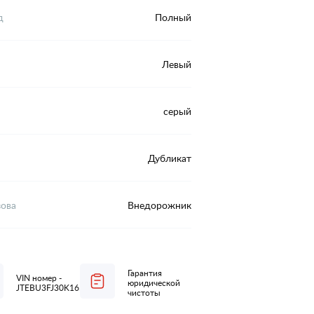
д
Полный
Левый
серый
Дубликат
зова
Внедорожник
Гарантия
VIN номер -
юридической
JTEBU3FJ30K165054
чистоты