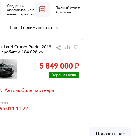
Скидки на
Полный отчет
обслуживание в
Автотеки
наших сервисах
Еще 3 преимущества
Полная
не участвовал
предпродажная
в ДТП
подготовка
ta Land Cruiser Prado, 2019
, с пробегом 184 028 км
низкий
налог
5 849 000 ₽
Автомобиль партнера
ФОН:
95 011 11 22
Показать все