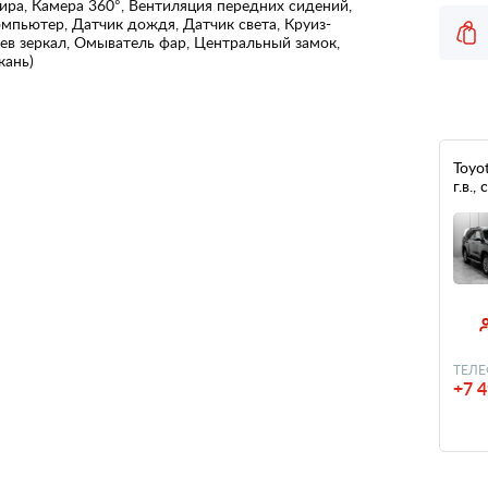
ра, Камера 360°, Вентиляция передних сидений,
мпьютер, Датчик дождя, Датчик света, Круиз-
ев зеркал, Омыватель фар, Центральный замок,
кань)
Toyo
г.в.
ТЕЛЕ
+7 4