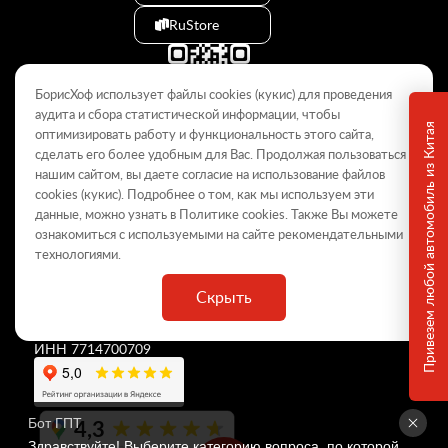
RuStore
БорисХоф использует файлы cookies (кукиc) для проведения
аудита и сбора статистической информации, чтобы
Привезем любой автомобиль из Китая
оптимизировать работу и функциональность этого сайта,
сделать его более удобным для Вас. Продолжая пользоваться
© 2009–2026
нашим сайтом, вы даете согласие на использование файлов
cookies (кукиc). Подробнее о том, как мы используем эти
Данный интернет-сайт носит информационный характер и не
является публичной офертой, определяемой положениями Статьи
данные, можно узнать в Политике
cookies
. Также Вы можете
437 ГК РФ. Для получения подробной информации обращайтесь в
ознакомиться с используемыми на сайте
рекомендательными
дилерские центры.
технологиями
.
Скрыть
ООО «
БорисХоф Холдинг
»
ОГРН 5077746977930
ИНН 7714700709
4,3
Бот ГПТ
Здравствуйте! Выберите категорию вопроса, по которой 