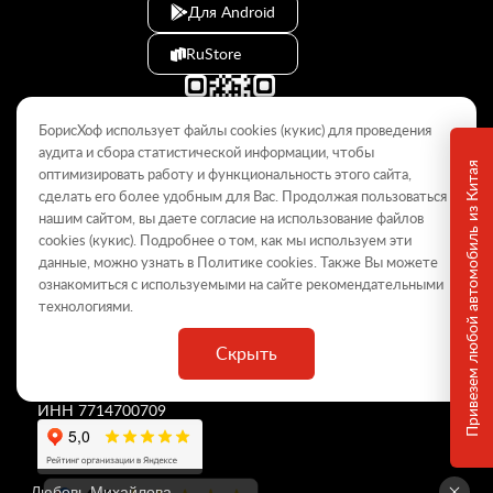
Для Android
RuStore
БорисХоф использует файлы cookies (кукиc) для проведения
аудита и сбора статистической информации, чтобы
Привезем любой автомобиль из Китая
оптимизировать работу и функциональность этого сайта,
сделать его более удобным для Вас. Продолжая пользоваться
© 2009–2026
нашим сайтом, вы даете согласие на использование файлов
cookies (кукиc). Подробнее о том, как мы используем эти
Данный интернет-сайт носит информационный характер и не
является публичной офертой, определяемой положениями Статьи
данные, можно узнать в Политике
cookies
. Также Вы можете
437 ГК РФ. Для получения подробной информации обращайтесь в
ознакомиться с используемыми на сайте
рекомендательными
дилерские центры.
технологиями
.
Скрыть
ООО «
БорисХоф Холдинг
»
ОГРН 5077746977930
ИНН 7714700709
Любовь Михайлова