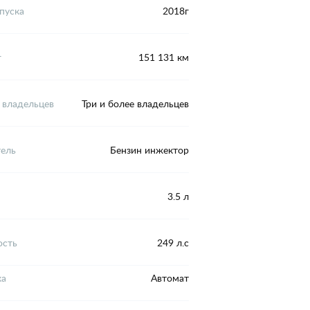
пуска
2018г
г
151 131 км
 владельцев
Три и более владельцев
тель
Бензин инжектор
3.5 л
сть
249 л.с
ка
Автомат