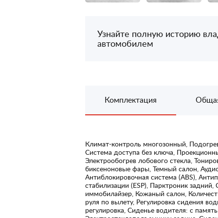
Узнайте полную историю вл
автомобилем
Комплектация
Обща
Климат-контроль многозонный, Подогрев
Система доступа без ключа, Проекционны
Электрообогрев лобового стекла, Тонир
биксеноновые фары, Темный салон, Аудио
Антиблокировочная система (ABS), Антип
стабилизации (ESP), Парктроник задний,
иммобилайзер, Кожаный салон, Количество
руля по вылету, Регулировка сидения вод
регулировка, Сиденье водителя: с памя