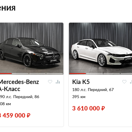
ения
Mercedes-Benz
Kia K5
A-Класс
180 л.с. Передний, 67
90 л.с. Передний, 86
395 км
08 км
3 610 000 ₽
3 459 000 ₽