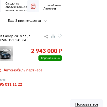
Скидки на
Полный отчет
обслуживание в
Автотеки
наших сервисах
Еще 3 преимущества
Полная
не участвовал
предпродажная
в ДТП
подготовка
a Camry, 2018 г.в., с
егом 151 131 км
низкий
налог
2 943 000 ₽
Автомобиль партнера
ФОН:
95 011 11 22
Показать все