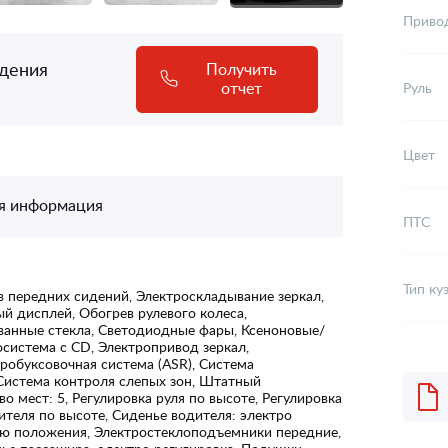
Приво
адения
Получить
отчет
Руль
Цвет
я информация
ПТС
Тип ку
 передних сидений, Электроскладывание зеркал,
й дисплей, Обогрев рулевого колеса,
ованные стекла, Светодиодные фары, Ксеноновые/
система с CD, Электропривод зеркал,
робуксовочная система (ASR), Система
 Система контроля слепых зон, Штатный
 мест: 5, Регулировка руля по высоте, Регулировка
ителя по высоте, Сиденье водителя: электро
тью положения, Электростеклоподъемники передние,