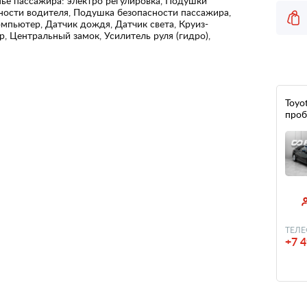
ье пассажира: электро регулировка, Подушки
ности водителя, Подушка безопасности пассажира,
омпьютер, Датчик дождя, Датчик света, Круиз-
, Центральный замок, Усилитель руля (гидро),
Toyot
проб
ТЕЛЕ
+7 4