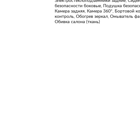
Электростеклоподъемники задние, Сиден
безопасности боковые, Подушка безопас
Камера задняя, Камера 360°, Бортовой к
контроль, Обогрев зеркал, Омыватель фар
Обивка салона (ткань)