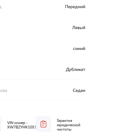
д
Передний
Левый
синий
Дубликат
зова
Седан
Гарантия
VIN номер -
юридической
XW7BZYHK10S102469
чистоты