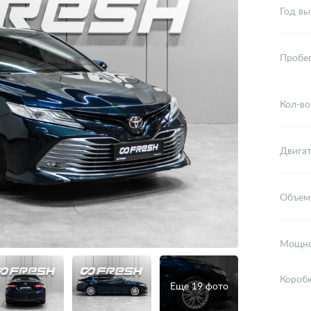
Год вы
Пробе
Кол-во
Двига
Объем
Мощно
Короб
Еще 19 фото