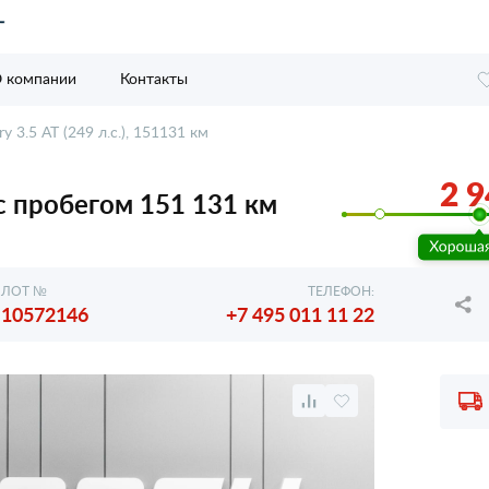
 компании
Контакты
y 3.5 AT (249 л.с.), 151131 км
2 9
, с пробегом 151 131 км
ЛОТ №
ТЕЛЕФОН:
10572146
+7 495 011 11 22