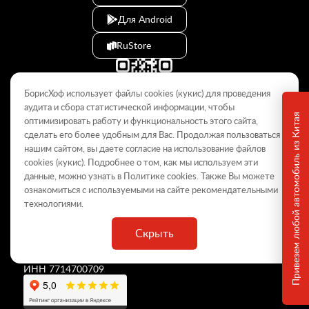
Для Android
RuStore
БорисХоф использует файлы cookies (кукиc) для проведения
аудита и сбора статистической информации, чтобы
Привезем любой автомобиль из Китая
оптимизировать работу и функциональность этого сайта,
сделать его более удобным для Вас. Продолжая пользоваться
© 2009–2026
нашим сайтом, вы даете согласие на использование файлов
cookies (кукиc). Подробнее о том, как мы используем эти
Данный интернет-сайт носит информационный характер и не
является публичной офертой, определяемой положениями Статьи
данные, можно узнать в Политике
cookies
. Также Вы можете
437 ГК РФ. Для получения подробной информации обращайтесь в
ознакомиться с используемыми на сайте
рекомендательными
дилерские центры.
технологиями
.
Скрыть
ООО «
БорисХоф Холдинг
»
ОГРН 5077746977930
ИНН 7714700709