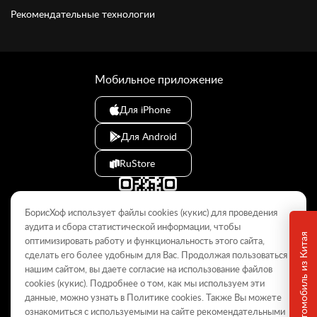
Рекомендательные технологии
Мобильное приложение
Для iPhone
Для Android
RuStore
БорисХоф использует файлы cookies (кукиc) для проведения
аудита и сбора статистической информации, чтобы
оптимизировать работу и функциональность этого сайта,
сделать его более удобным для Вас. Продолжая пользоваться
© 2009–2026
нашим сайтом, вы даете согласие на использование файлов
cookies (кукиc). Подробнее о том, как мы используем эти
Данный интернет-сайт носит информационный характер и не
является публичной офертой, определяемой положениями Статьи
данные, можно узнать в Политике
cookies
. Также Вы можете
437 ГК РФ. Для получения подробной информации обращайтесь в
ознакомиться с используемыми на сайте
рекомендательными
дилерские центры.