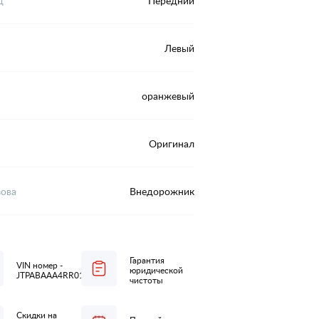
д
Передний
Левый
оранжевый
Оригинал
зова
Внедорожник
Гарантия
VIN номер -
юридической
JTPABAAA4RR017925
чистоты
Скидки на