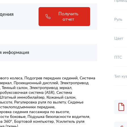
Приво
адения
Получить
отчет
Руль
Цвет
я информация
ПТС
Тип ку
вого колеса, Подогрев передних сидений, Система
 зеркал, Проекционный дисплей, Электропривод
 Темный салон, Электропривод зеркал,
робуксовочная система (ASR), Система
, Штатный иммобилайзер, Кожаный салон,
 высоте, Регулировка руля по вылету, Сиденье
остеклоподъемники передние,
ировка сидения пассажира по высоте,
ости боковые, Подушка безопасности водителя,
а 360°, Бортовой компьютер, Усилитель руля
на (ткань)