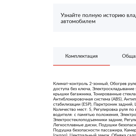
Узнайте полную историю вл
автомобилем
Комплектация
Обща
Климат-контроль 2-зонный, Обогрев руле
доступа без ключа, Электроскладывание
крышки багажника, Тонированные стекла,
Антиблокировочная система (ABS), Антип
стабилизации (ESP), Парктроник задний
Количество мест: 5, Регулировка руля по
водителя: с памятью положения, Электр
Электростеклоподъемники задние, Регул
Легкосплавные диски, Подушки безопасн
Подушка безопасности пассажира, Камер
(гидро), Центральный замок, Обивка сало