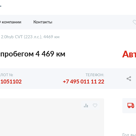
 компании
Контакты
2.0hyb CVT (223 л.с.), 4469 км
Ав
с пробегом 4 469 км
ЛОТ №
ТЕЛЕФОН:
1051102
+7 495 011 11 22
Год вы