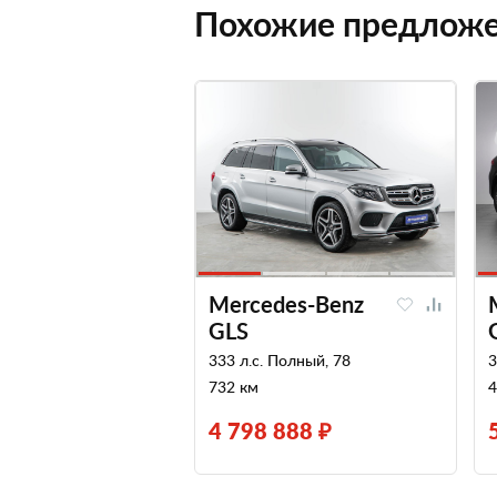
Похожие предлож
Mercedes-Benz
GLS
333 л.с. Полный, 78
3
732 км
4
4 798 888 ₽