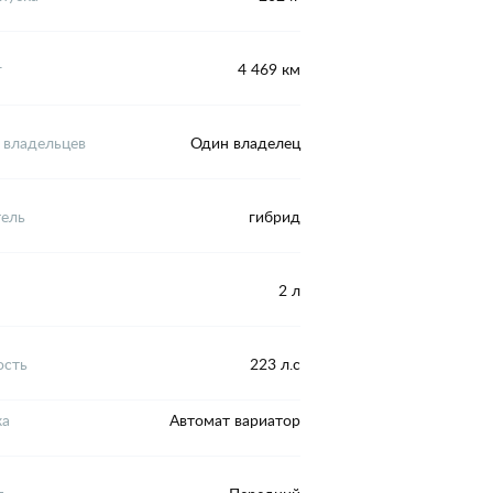
г
4 469 км
 владельцев
Один владелец
тель
гибрид
2 л
сть
223 л.с
ка
Автомат вариатор