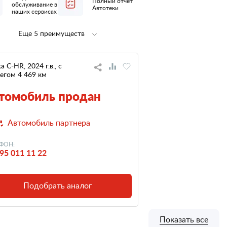
Полный отчет
обслуживание в
Автотеки
наших сервисах
Еще 5 преимуществ
Полная
1 владелец
предпродажная
по ПТС
подготовка
a C-HR, 2024 г.в., с
егом 4 469 км
не участвовал
небольшой
в ДТП
пробег
томобиль продан
низкий
Автомобиль партнера
налог
ФОН:
95 011 11 22
Подобрать аналог
Показать все