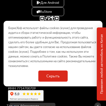
Для Android
RuStore
БорисХоф использует файлы cookies (кукиc) для проведения
аудита и сбора статистической информации, чтобы
Привезем любой автомобиль из Китая
оптимизировать работу и функциональность этого сайта,
сделать его более удобным для Вас. Продолжая пользоваться
© 2009–2026
нашим сайтом, вы даете согласие на использование файлов
cookies (кукиc). Подробнее о том, как мы используем эти
Данный интернет-сайт носит информационный характер и не
является публичной офертой, определяемой положениями Статьи
данные, можно узнать в Политике
cookies
. Также Вы можете
437 ГК РФ. Для получения подробной информации обращайтесь в
ознакомиться с используемыми на сайте
рекомендательными
дилерские центры.
технологиями
.
Скрыть
ООО «
БорисХоф Холдинг
»
ОГРН 5077746977930
ИНН 7714700709
Татьяна Абросимова