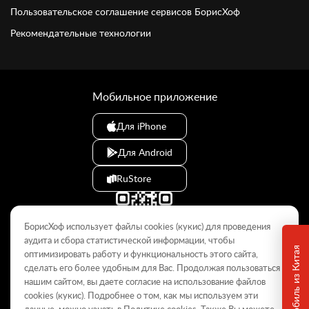
Пользовательское соглашение сервисов БорисХоф
Рекомендательные технологии
Мобильное приложение
Для iPhone
Для Android
RuStore
БорисХоф использует файлы cookies (кукиc) для проведения
аудита и сбора статистической информации, чтобы
оптимизировать работу и функциональность этого сайта,
сделать его более удобным для Вас. Продолжая пользоваться
© 2009–2026
нашим сайтом, вы даете согласие на использование файлов
cookies (кукиc). Подробнее о том, как мы используем эти
Данный интернет-сайт носит информационный характер и не
является публичной офертой, определяемой положениями Статьи