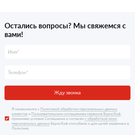
Остались вопросы? Мы свяжемся с
вами!
Жду звонка
Я ознакомился с
Политикой обработки персональных данных
клиентов
и
Пользовательским соглашением сервисов БорисХоф
,
принимаю условия Соглашения и согласен
с обработкой моих
персональных данных
БорисХоф способами и для целей указанных в
Политике.