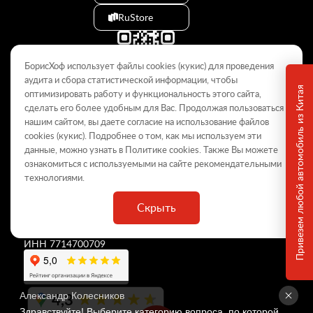
RuStore
БорисХоф использует файлы cookies (кукиc) для проведения
аудита и сбора статистической информации, чтобы
Привезем любой автомобиль из Китая
оптимизировать работу и функциональность этого сайта,
сделать его более удобным для Вас. Продолжая пользоваться
© 2009–2026
нашим сайтом, вы даете согласие на использование файлов
cookies (кукиc). Подробнее о том, как мы используем эти
Данный интернет-сайт носит информационный характер и не
является публичной офертой, определяемой положениями Статьи
данные, можно узнать в Политике
cookies
. Также Вы можете
437 ГК РФ. Для получения подробной информации обращайтесь в
ознакомиться с используемыми на сайте
рекомендательными
дилерские центры.
технологиями
.
Скрыть
ООО «
БорисХоф Холдинг
»
ОГРН 5077746977930
ИНН 7714700709
4,3
Александр Колесников
Здравствуйте! Выберите категорию вопроса, по которой 