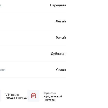
д
Передний
Левый
белый
Дубликат
зова
Седан
Гарантия
VIN номер -
юридической
Z8NAJL11060423516
чистоты