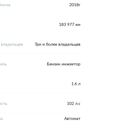
пуска
2018г
г
183 977 км
 владельцев
Три и более владельцев
тель
Бензин инжектор
1.6 л
сть
102 л.с
ка
Автомат