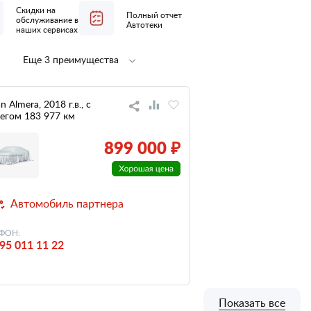
Скидки на
Полный отчет
обслуживание в
Автотеки
наших сервисах
Еще 3 преимущества
Полная
не участвовал
предпродажная
в ДТП
подготовка
n Almera, 2018 г.в., с
егом 183 977 км
низкий
налог
899 000 ₽
Автомобиль партнера
ФОН:
95 011 11 22
Показать все