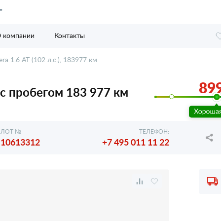
 компании
Контакты
ra 1.6 AT (102 л.с.), 183977 км
899
, с пробегом 183 977 км
ЛОТ №
ТЕЛЕФОН:
10613312
+7 495 011 11 22