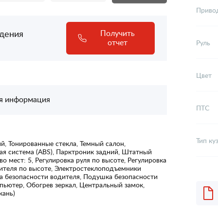
Приво
адения
Получить
отчет
Руль
Цвет
я информация
ПТС
Тип ку
, Тонированные стекла, Темный салон,
ая система (ABS), Парктроник задний, Штатный
о мест: 5, Регулировка руля по высоте, Регулировка
дителя по высоте, Электростеклоподъемники
а безопасности водителя, Подушка безопасности
пьютер, Обогрев зеркал, Центральный замок,
кань)