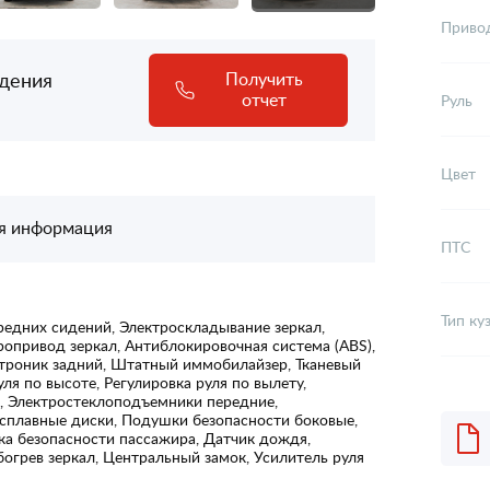
Приво
адения
Получить
отчет
Руль
Цвет
я информация
ПТС
Тип ку
редних сидений, Электроскладывание зеркал,
ропривод зеркал, Антиблокировочная система (ABS),
ктроник задний, Штатный иммобилайзер, Тканевый
уля по высоте, Регулировка руля по вылету,
е, Электростеклоподъемники передние,
сплавные диски, Подушки безопасности боковые,
а безопасности пассажира, Датчик дождя,
огрев зеркал, Центральный замок, Усилитель руля