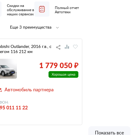
Скидки на
Полный отчет
обслуживание в
Автотеки
наших сервисах
Еще 3 преимущества
Полная
не участвовал
предпродажная
в ДТП
подготовка
bishi Outlander, 2016 г.в., с
егом 116 212 км
низкий
налог
1 779 050 ₽
Автомобиль партнера
ФОН:
95 011 11 22
Показать все