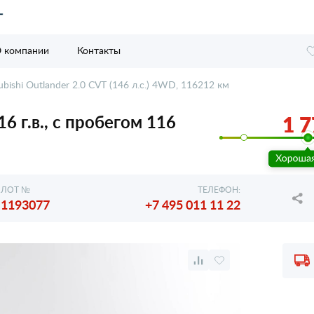
 компании
Контакты
ubishi Outlander 2.0 CVT (146 л.с.) 4WD, 116212 км
16 г.в., с пробегом 116
1 7
ЛОТ №
ТЕЛЕФОН:
1193077
+7 495 011 11 22