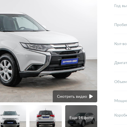
Год вы
Пробе
Кол-во
Двига
Объем
Смотреть видео
Мощно
Короб
Еще 14 фото