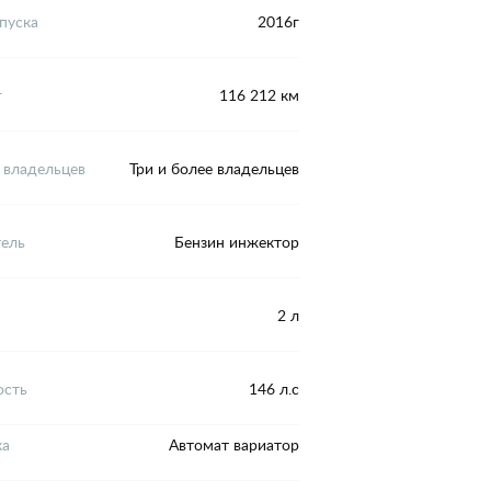
пуска
2016г
г
116 212 км
 владельцев
Три и более владельцев
тель
Бензин инжектор
2 л
сть
146 л.с
ка
Автомат вариатор