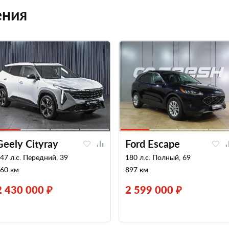
ения
Geely Cityray
Ford Escape
47 л.с. Передний, 39
180 л.с. Полный, 69
60 км
897 км
2 430 000 ₽
2 599 000 ₽