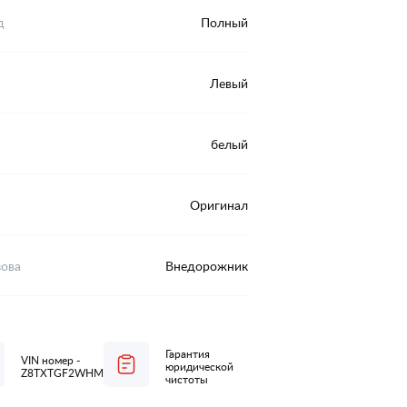
д
Полный
Левый
белый
Оригинал
зова
Внедорожник
Гарантия
VIN номер -
юридической
Z8TXTGF2WHM009294
чистоты