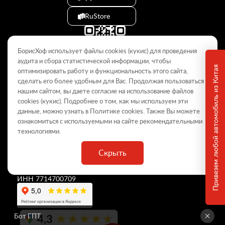
RuStore
БорисХоф использует файлы cookies (кукиc) для проведения
аудита и сбора статистической информации, чтобы
Привезем любой автомобиль из Китая
оптимизировать работу и функциональность этого сайта,
сделать его более удобным для Вас. Продолжая пользоваться
© 2009–2026
нашим сайтом, вы даете согласие на использование файлов
cookies (кукиc). Подробнее о том, как мы используем эти
Данный интернет-сайт носит информационный характер и не
является публичной офертой, определяемой положениями Статьи
данные, можно узнать в Политике
cookies
. Также Вы можете
437 ГК РФ. Для получения подробной информации обращайтесь в
ознакомиться с используемыми на сайте
рекомендательными
дилерские центры.
технологиями
.
Скрыть
ООО «
БорисХоф Холдинг
»
ОГРН 5077746977930
ИНН 7714700709
4,3
Бот ГПТ