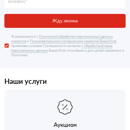
Жду звонка
Я ознакомился с
Политикой обработки персональных данных
клиентов
и
Пользовательским соглашением сервисов БорисХоф
,
принимаю условия Соглашения и согласен
с обработкой моих
персональных данных
БорисХоф способами и для целей указанных в
Политике.
Наши услуги
Аукцион