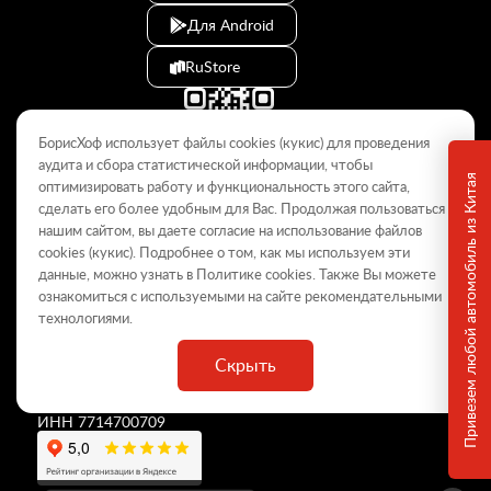
Для Android
RuStore
БорисХоф использует файлы cookies (кукиc) для проведения
аудита и сбора статистической информации, чтобы
Привезем любой автомобиль из Китая
оптимизировать работу и функциональность этого сайта,
сделать его более удобным для Вас. Продолжая пользоваться
© 2009–2026
нашим сайтом, вы даете согласие на использование файлов
cookies (кукиc). Подробнее о том, как мы используем эти
Данный интернет-сайт носит информационный характер и не
является публичной офертой, определяемой положениями Статьи
данные, можно узнать в Политике
cookies
. Также Вы можете
437 ГК РФ. Для получения подробной информации обращайтесь в
ознакомиться с используемыми на сайте
рекомендательными
дилерские центры.
технологиями
.
Скрыть
ООО «
БорисХоф Холдинг
»
ОГРН 5077746977930
ИНН 7714700709