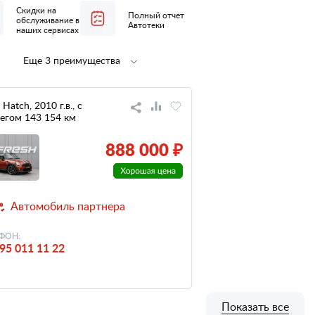
Скидки на
Полный отчет
обслуживание в
Автотеки
наших сервисах
Еще 3 преимущества
Полная
не участвовал
предпродажная
в ДТП
подготовка
Hatch, 2010 г.в., с
егом 143 154 км
низкий
налог
888 000 ₽
Автомобиль партнера
ФОН:
95 011 11 22
Показать все