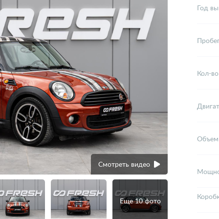
Год вы
Пробе
Кол-во
Двига
Объем
Смотреть видео
Мощно
Короб
Еще 10 фото