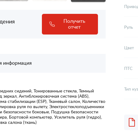
Приво
адения
Получить
отчет
Руль
Цвет
я информация
ПТС
Тип ку
редних сидений, Тонированные стекла, Темный
д зеркал, Антиблокировочная система (ABS),
ма стабилизации (ESP), Тканевый салон, Количество
гулировка руля по вылету, Электростеклоподъемники
и безопасности боковые, Подушка безопасности
ра, Бортовой компьютер, Усилитель руля (гидро),
ка салона (ткань)