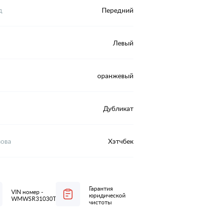
д
Передний
Левый
оранжевый
Дубликат
зова
Хэтчбек
Гарантия
VIN номер -
юридической
WMWSR31030T122667
чистоты