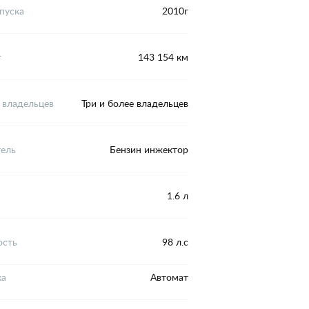
пуска
2010г
г
143 154 км
 владельцев
Три и более владельцев
тель
Бензин инжектор
1.6 л
сть
98 л.с
ка
Автомат