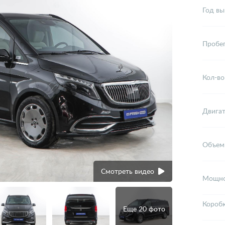
Год вы
Пробе
Кол-во
Двига
Объем
Смотреть видео
Мощно
Короб
Еще 20 фото