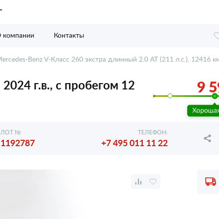
 компании
Контакты
ercedes-Benz V-Класс 260 экстра длинный 2.0 AT (211 л.с.), 12416 к
2024 г.в., с пробегом 12
9 5
ЛОТ №
ТЕЛЕФОН:
1192787
+7 495 011 11 22