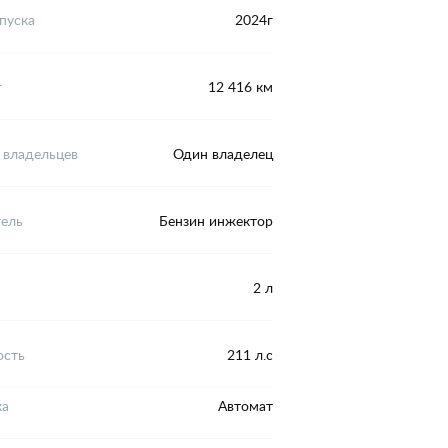
пуска
2024г
г
12 416 км
 владельцев
Один владелец
тель
Бензин инжектор
2 л
сть
211 л.с
ка
Автомат