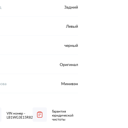
д
Задний
Левый
черный
Оригинал
зова
Минивэн
Гарантия
VIN номер -
юридической
LB1WG3E15R8224421
чистоты