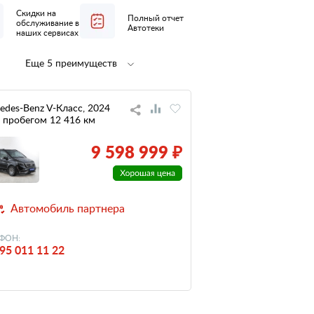
Скидки на
Полный отчет
обслуживание в
Автотеки
наших сервисах
Еще 5 преимуществ
Полная
1 владелец
предпродажная
по ПТС
подготовка
edes-Benz V-Класс, 2024
, с пробегом 12 416 км
не участвовал
небольшой
в ДТП
пробег
9 598 999 ₽
низкий
налог
Автомобиль партнера
ФОН:
95 011 11 22