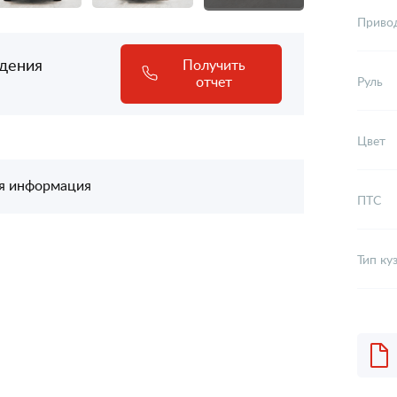
Приво
адения
Получить
отчет
Руль
Цвет
я информация
ПТС
Тип ку