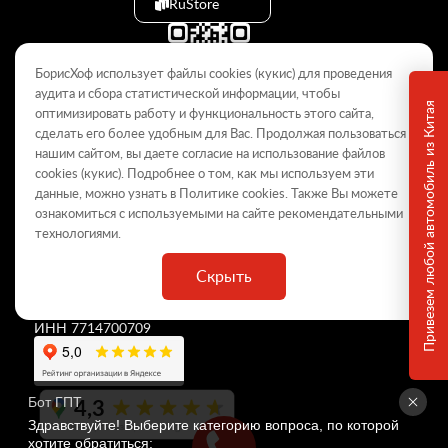
RuStore
БорисХоф использует файлы cookies (кукиc) для проведения
аудита и сбора статистической информации, чтобы
Привезем любой автомобиль из Китая
оптимизировать работу и функциональность этого сайта,
сделать его более удобным для Вас. Продолжая пользоваться
© 2009–2026
нашим сайтом, вы даете согласие на использование файлов
cookies (кукиc). Подробнее о том, как мы используем эти
Данный интернет-сайт носит информационный характер и не
является публичной офертой, определяемой положениями Статьи
данные, можно узнать в Политике
cookies
. Также Вы можете
437 ГК РФ. Для получения подробной информации обращайтесь в
ознакомиться с используемыми на сайте
рекомендательными
дилерские центры.
технологиями
.
Скрыть
ООО «
БорисХоф Холдинг
»
ОГРН 5077746977930
ИНН 7714700709
4,3
Бот ГПТ
Здравствуйте! Выберите категорию вопроса, по которой 
хотите обратиться: