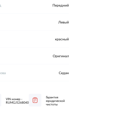
д
Передний
Левый
красный
Оригинал
зова
Седан
Гарантия
VIN номер -
юридической
RUMGJ526804017653
чистоты