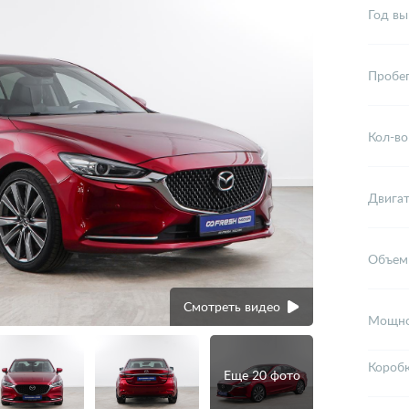
Год вы
Пробе
Кол-во
Двига
Объем
Смотреть видео
Мощно
Короб
Еще 20 фото