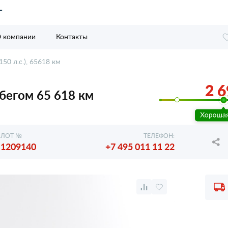
 компании
Контакты
150 л.с.), 65618 км
2 6
робегом 65 618 км
ЛОТ №
ТЕЛЕФОН:
1209140
+7 495 011 11 22