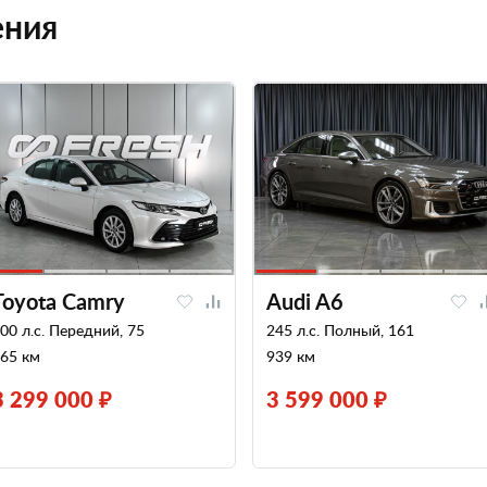
ения
Toyota Camry
Audi A6
00 л.с. Передний, 75
245 л.с. Полный, 161
65 км
939 км
3 299 000 ₽
3 599 000 ₽