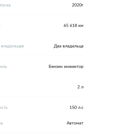
пуска
2020г
г
65 618 км
 владельцев
Два владельца
тель
Бензин инжектор
2 л
сть
150 л.с
ка
Автомат