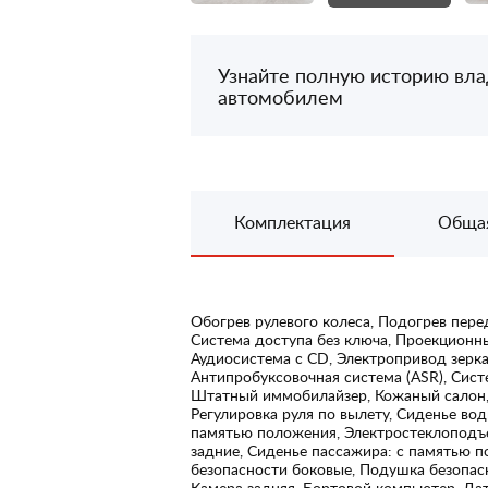
Узнайте полную историю вл
автомобилем
Комплектация
Обща
Обогрев рулевого колеса, Подогрев пере
Система доступа без ключа, Проекционн
Аудиосистема с CD, Электропривод зерка
Антипробуксовочная система (ASR), Сист
Штатный иммобилайзер, Кожаный салон, К
Регулировка руля по вылету, Сиденье вод
памятью положения, Электростеклоподъ
задние, Сиденье пассажира: с памятью 
безопасности боковые, Подушка безопас
Камера задняя, Бортовой компьютер, Дат