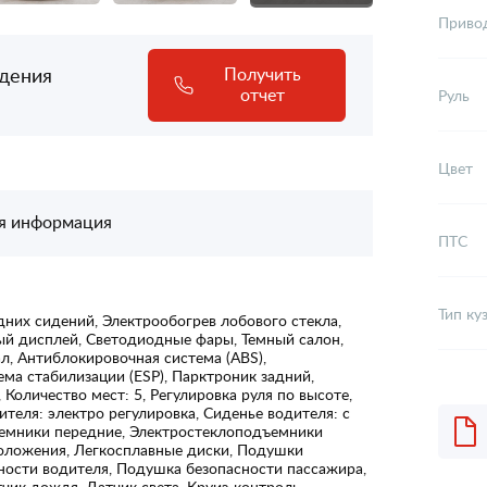
Приво
адения
Получить
отчет
Руль
Цвет
я информация
ПТС
Тип ку
дних сидений, Электрообогрев лобового стекла,
ый дисплей, Светодиодные фары, Темный салон,
л, Антиблокировочная система (ABS),
ема стабилизации (ESP), Парктроник задний,
оличество мест: 5, Регулировка руля по высоте,
ителя: электро регулировка, Сиденье водителя: с
емники передние, Электростеклоподъемники
положения, Легкосплавные диски, Подушки
ности водителя, Подушка безопасности пассажира,
чик дождя, Датчик света, Круиз-контроль,