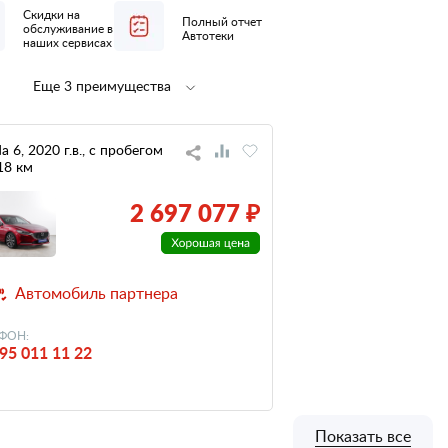
Скидки на
Полный отчет
обслуживание в
Автотеки
наших сервисах
Еще 3 преимущества
Полная
не участвовал
предпродажная
в ДТП
подготовка
a 6, 2020 г.в., с пробегом
18 км
низкий
налог
2 697 077 ₽
Автомобиль партнера
ФОН:
95 011 11 22
Показать все