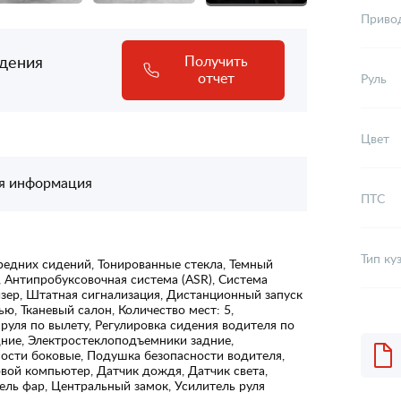
Приво
адения
Получить
отчет
Руль
Цвет
я информация
ПТС
Тип ку
редних сидений, Тонированные стекла, Темный
, Антипробуксовочная система (ASR), Система
зер, Штатная сигнализация, Дистанционный запуск
ью, Тканевый салон, Количество мест: 5,
 руля по вылету, Регулировка сидения водителя по
ние, Электростеклоподъемники задние,
ости боковые, Подушка безопасности водителя,
вой компьютер, Датчик дождя, Датчик света,
ель фар, Центральный замок, Усилитель руля