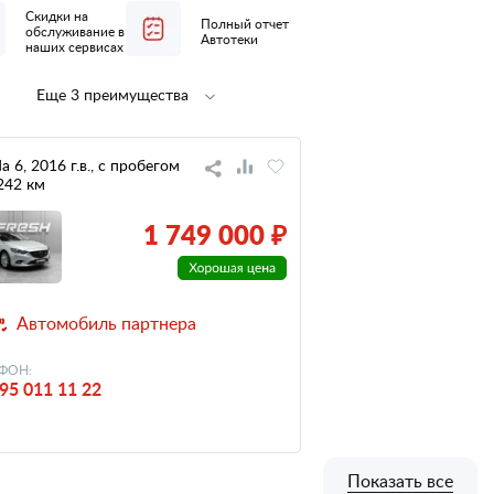
Скидки на
Полный отчет
обслуживание в
Автотеки
наших сервисах
Еще 3 преимущества
Полная
не участвовал
предпродажная
в ДТП
подготовка
a 6, 2016 г.в., с пробегом
242 км
низкий
налог
1 749 000 ₽
Автомобиль партнера
ФОН:
95 011 11 22
Показать все