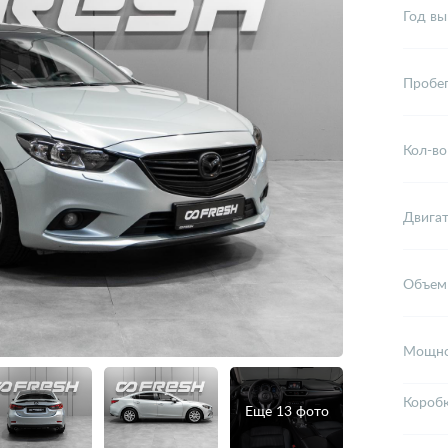
Год вы
Пробе
Кол-во
Двига
Объем
Мощно
Короб
Еще 13 фото