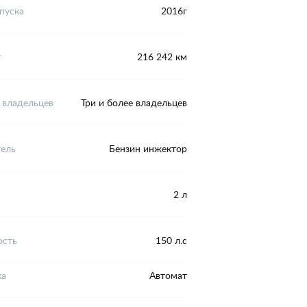
пуска
2016г
г
216 242 км
 владельцев
Три и более владельцев
тель
Бензин инжектор
2 л
сть
150 л.с
ка
Автомат