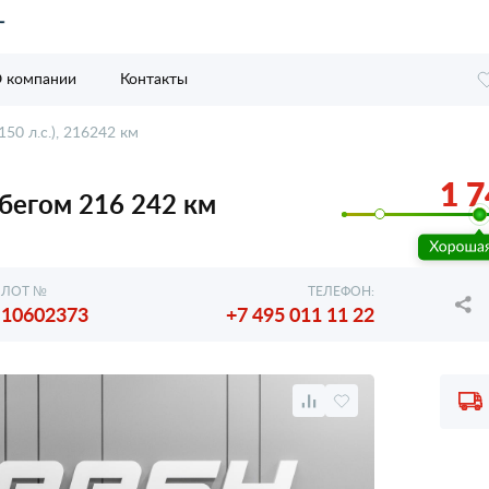
 компании
Контакты
150 л.с.), 216242 км
1 7
робегом 216 242 км
ЛОТ №
ТЕЛЕФОН:
10602373
+7 495 011 11 22