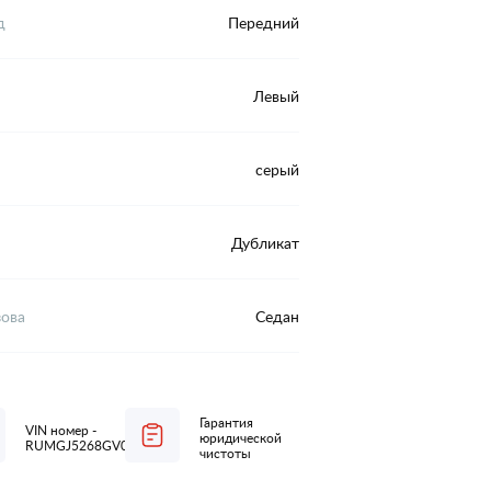
д
Передний
Левый
серый
Дубликат
зова
Седан
Гарантия
VIN номер -
юридической
RUMGJ5268GV022779
чистоты