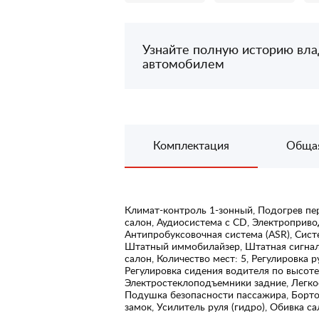
Узнайте полную историю вл
автомобилем
Комплектация
Обща
Климат-контроль 1-зонный, Подогрев пе
салон, Аудиосистема с CD, Электроприво
Антипробуксовочная система (ASR), Сист
Штатный иммобилайзер, Штатная сигнали
салон, Количество мест: 5, Регулировка р
Регулировка сидения водителя по высот
Электростеклоподъемники задние, Легко
Подушка безопасности пассажира, Борто
замок, Усилитель руля (гидро), Обивка са