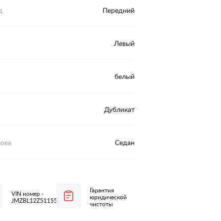
д
Передний
Левый
белый
Дубликат
зова
Седан
Гарантия
VIN номер -
юридической
JMZBL12Z511554498
чистоты