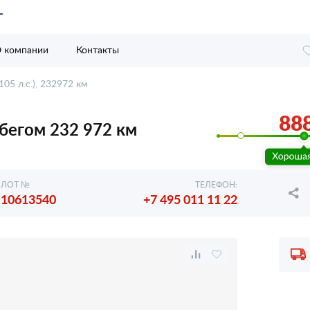
 компании
Контакты
105 л.с.), 232972 км
888
робегом 232 972 км
ЛОТ №
ТЕЛЕФОН:
10613540
+7 495 011 11 22