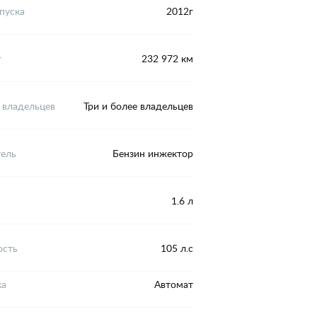
пуска
2012г
г
232 972 км
 владельцев
Три и более владельцев
тель
Бензин инжектор
1.6 л
сть
105 л.с
ка
Автомат