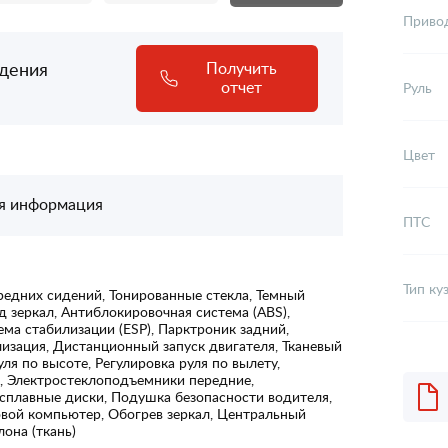
Приво
адения
Получить
отчет
Руль
Цвет
я информация
ПТС
Тип ку
редних сидений, Тонированные стекла, Темный
д зеркал, Антиблокировочная система (ABS),
ема стабилизации (ESP), Парктроник задний,
зация, Дистанционный запуск двигателя, Тканевый
уля по высоте, Регулировка руля по вылету,
е, Электростеклоподъемники передние,
сплавные диски, Подушка безопасности водителя,
вой компьютер, Обогрев зеркал, Центральный
лона (ткань)