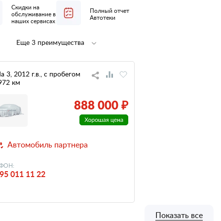
Скидки на
Полный отчет
обслуживание в
Автотеки
наших сервисах
Еще 3 преимущества
Полная
не участвовал
предпродажная
в ДТП
подготовка
a 3, 2012 г.в., с пробегом
972 км
низкий
налог
888 000 ₽
Автомобиль партнера
ФОН:
95 011 11 22
Показать все