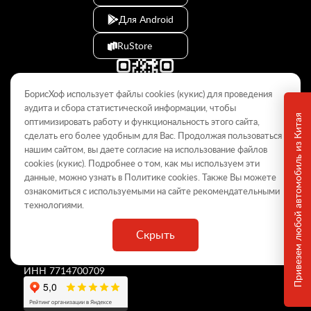
Для Android
RuStore
БорисХоф использует файлы cookies (кукиc) для проведения
аудита и сбора статистической информации, чтобы
Привезем любой автомобиль из Китая
оптимизировать работу и функциональность этого сайта,
сделать его более удобным для Вас. Продолжая пользоваться
© 2009–2026
нашим сайтом, вы даете согласие на использование файлов
cookies (кукиc). Подробнее о том, как мы используем эти
Данный интернет-сайт носит информационный характер и не
является публичной офертой, определяемой положениями Статьи
данные, можно узнать в Политике
cookies
. Также Вы можете
437 ГК РФ. Для получения подробной информации обращайтесь в
ознакомиться с используемыми на сайте
рекомендательными
дилерские центры.
технологиями
.
Скрыть
ООО «
БорисХоф Холдинг
»
ОГРН 5077746977930
ИНН 7714700709