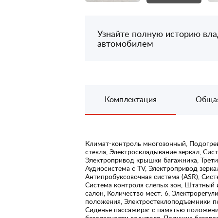
Узнайте полную историю вл
автомобилем
Комплектация
Обща
Климат-контроль многозонный, Подогрев
стекла, Электроскладывание зеркал, Сис
Электропривод крышки багажника, Трети
Аудиосистема с TV, Электропривод зерка
Антипробуксовочная система (ASR), Сист
Система контроля слепых зон, Штатный 
салон, Количество мест: 6, Электрорегул
положения, Электростеклоподъемники п
Сиденье пассажира: с памятью положен
безопасности водителя, Подушка безопас