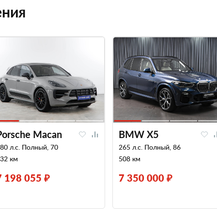
ения
Porsche Macan
BMW X5
80 л.с. Полный, 70
265 л.с. Полный, 86
32 км
508 км
7 198 055 ₽
7 350 000 ₽