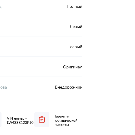
д
Полный
Левый
серый
Оригинал
зова
Внедорожник
Гарантия
VIN номер -
юридической
LW433B123P1088270
чистоты