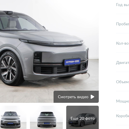
Год вы
Пробе
Кол-во
Двига
Объем
Смотреть видео
Мощно
Короб
Еще 20 фото