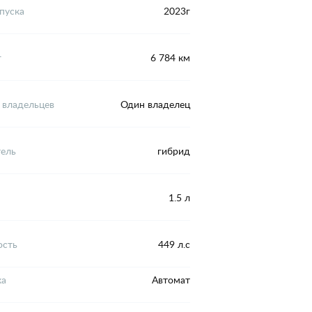
пуска
2023г
г
6 784 км
 владельцев
Один владелец
тель
гибрид
1.5 л
сть
449 л.с
ка
Автомат