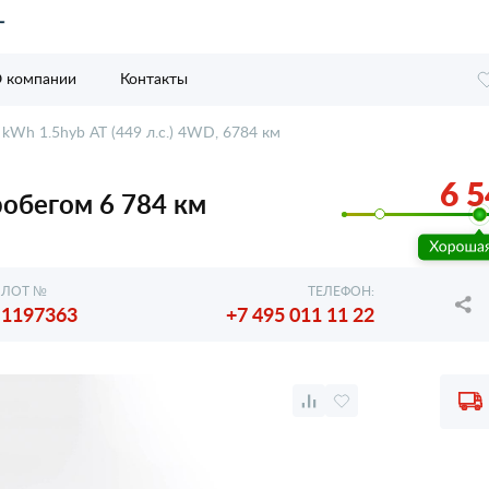
 компании
Контакты
8 kWh 1.5hyb AT (449 л.с.) 4WD, 6784 км
6 5
 пробегом 6 784 км
ЛОТ №
ТЕЛЕФОН:
1197363
+7 495 011 11 22