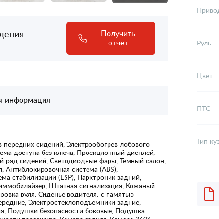
Приво
адения
Получить
отчет
Руль
Цвет
я информация
ПТС
Тип ку
 передних сидений, Электрообогрев лобового
тема доступа без ключа, Проекционный дисплей,
й ряд сидений, Светодиодные фары, Темный салон,
л, Антиблокировочная система (ABS),
ема стабилизации (ESP), Парктроник задний,
иммобилайзер, Штатная сигнализация, Кожаный
ировка руля, Сиденье водителя: с памятью
ередние, Электростеклоподъемники задние,
ия, Подушки безопасности боковые, Подушка
ности пассажира, Камера задняя, Камера 360°,