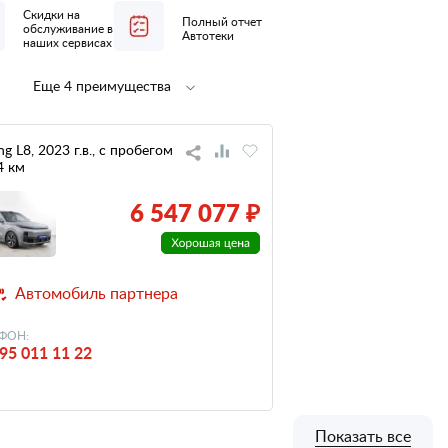
Скидки на
Полный отчет
обслуживание в
Автотеки
наших сервисах
Еще 4 преимущества
Полная
1 владелец
предпродажная
по ПТС
подготовка
ng L8, 2023 г.в., с пробегом
4 км
не участвовал
небольшой
в ДТП
пробег
6 547 077 ₽
Автомобиль партнера
ФОН:
95 011 11 22
Показать все