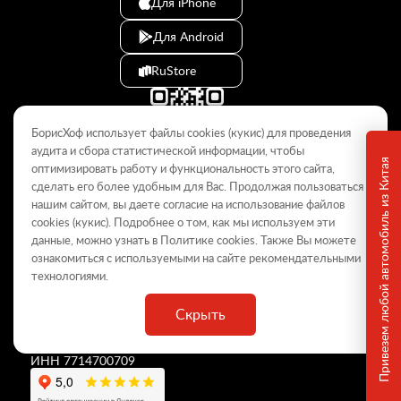
Для iPhone
Для Android
RuStore
БорисХоф использует файлы cookies (кукиc) для проведения
аудита и сбора статистической информации, чтобы
Привезем любой автомобиль из Китая
оптимизировать работу и функциональность этого сайта,
сделать его более удобным для Вас. Продолжая пользоваться
© 2009–2026
нашим сайтом, вы даете согласие на использование файлов
cookies (кукиc). Подробнее о том, как мы используем эти
Данный интернет-сайт носит информационный характер и не
является публичной офертой, определяемой положениями Статьи
данные, можно узнать в Политике
cookies
. Также Вы можете
437 ГК РФ. Для получения подробной информации обращайтесь в
ознакомиться с используемыми на сайте
рекомендательными
дилерские центры.
технологиями
.
Скрыть
ООО «
БорисХоф Холдинг
»
ОГРН 5077746977930
ИНН 7714700709