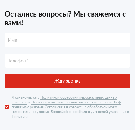
Остались вопросы? Мы свяжемся с
вами!
Жду звонка
Я ознакомился с
Политикой обработки персональных данных
клиентов
и
Пользовательским соглашением сервисов БорисХоф
,
принимаю условия Соглашения и согласен
с обработкой моих
персональных данных
БорисХоф способами и для целей указанных в
Политике.