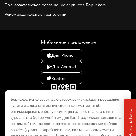
Пользовательское соглашение сервисов БорисХоф
Рекомендательные технологии
Мобильное приложение
Для iPhone
Для Android
RuStore
БорисХоф использует файлы cookies (кукиc) для проведения
аудита и сбора статистической информации, чтобы
оптимизировать работу и функциональность этого сайта,
сделать его более удобным для Вас. Продолжая пользоваться
© 2009–2026
нашим сайтом, вы даете согласие на использование файлов
cookies (кукиc). Подробнее о том, как мы используем эти
Данный интернет-сайт носит информационный характер и не
является публичной офертой, определяемой положениями Статьи
данные, можно узнать в Политике
cookies
. Также Вы можете