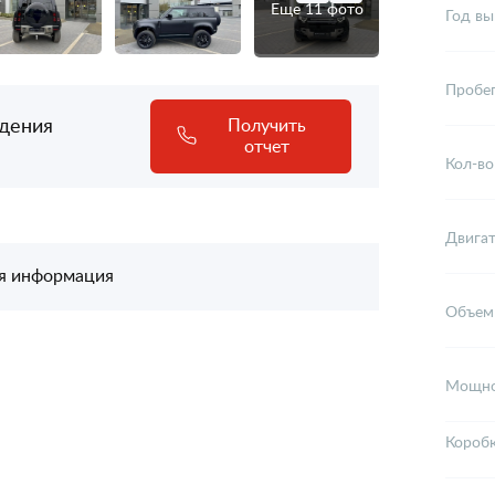
Еще 11 фото
Год вы
Пробе
адения
Получить
отчет
Кол-во
Двига
я информация
Объем
Мощно
Короб