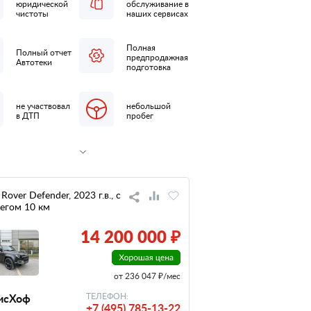
юридической
обслуживание в
чистоты
наших сервисах
Полная
Полный отчет
предпродажная
Автотеки
подготовка
не участвовал
небольшой
в ДТП
пробег
Rover Defender, 2023 г.в., с
егом 10 км
14 200 000 ₽
от 236 047 ₽/мес
исХоф
ТЕЛЕФОН:
+7 (495) 785-13-22