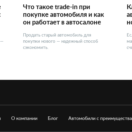
е
Что такое trade-in при
К
с
покупке автомобиля и как
а
он работает в автосалоне
н
Продать старый автомобиль для
Ес
 —
покупки нового — надежный способ
ма
сэкономить.
сч
ы
О компании
Блог
Автомобили с преимуществ