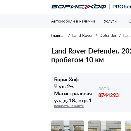
Автомобили в наличии
Услуги
О
Главная
Land Rover
Defender
Land
Land Rover Defender, 2023
пробегом 10 км
БорисХоф
ул. 2-я
ЛОТ №
Магистральная
8744293
ул.,
д. 18., стр. 1
показать на карте