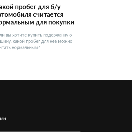
акой пробег для б/у
втомобиля считается
ормальным для покупки
ли вы хотите купить подержанную
шину, какой пробег для нее можно
итать нормальным?
ами