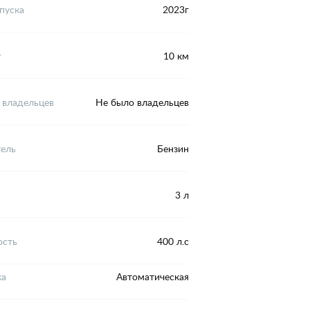
пуска
2023г
г
10 км
 владельцев
Не было владельцев
тель
Бензин
3 л
сть
400 л.с
ка
Автоматическая