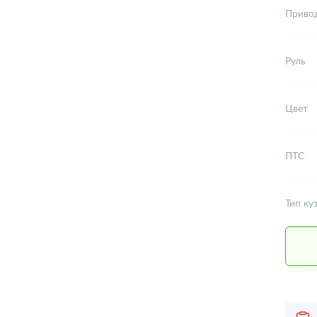
Приво
Руль
Цвет
ПТС
Тип ку