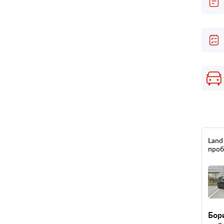
Land 
проб
Бор