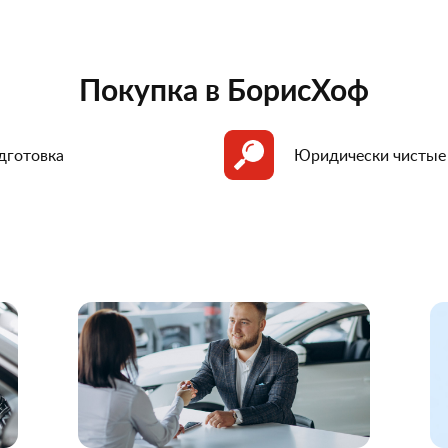
Покупка в БорисХоф
дготовка
Юридически чистые